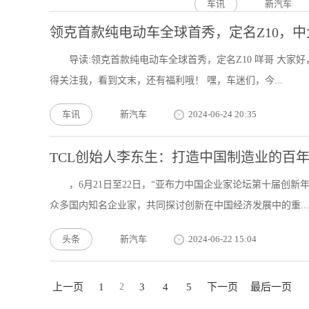
车讯
新汽车
领克首款纯电动车全球首秀，定名Z10，中
导读:领克首款纯电动车全球首秀，定名Z10 咩哥 大
得关注我，看到文末，还有福利哦！ 嘿，车迷们，今...
车讯
新汽车
2024-06-24 20:35
TCL创始人李东生：打造中国制造业的百年
，6月21日至22日，“亚布力中国企业家论坛第十届创
众多国内知名企业家，共同探讨创新在中国经济发展中的重...
头条
新汽车
2024-06-22 15:04
上一页
1
2
3
4
5
下一页
最后一页