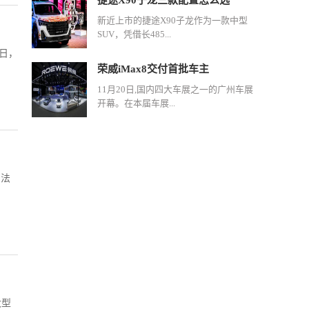
捷途X90子龙三款配置怎么选
新近上市的捷途X90子龙作为一款中型
SUV，凭借长485...
2日，
荣威iMax8交付首批车主
11月20日,国内四大车展之一的广州车展
开幕。在本届车展...
的法
大型