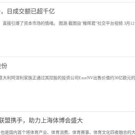
升，日成交额已超千亿
直接引爆了资本市场的情绪。 图源:截图自“稚晖君”社交平台视频 3月1
股份
大利阿涅利家族正通过其控股的投资公司ExorNV出售价值约30亿欧元
使者联盟携手，助力上海体博会盛大
海体博会也是国内首个将体育产业、体育消费、体育赛事、体育文化四者融合的