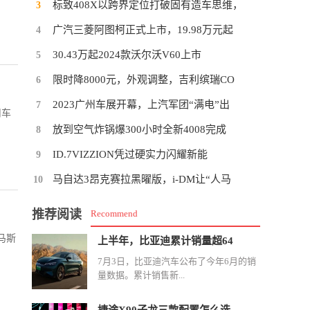
标致408X以跨界定位打破固有造车思维，
3
广汽三菱阿图柯正式上市，19.98万元起
4
30.43万起2024款沃尔沃V60上市
5
限时降8000元，外观调整，吉利缤瑞CO
6
2023广州车展开幕，上汽军团“满电”出
7
司车
放到空气炸锅爆300小时全新4008完成
8
ID.7VIZZION凭过硬实力闪耀新能
9
马自达3昂克赛拉黑曜版，i-DM让“人马
10
推荐阅读
Recommend
马斯
上半年，比亚迪累计销量超64
7月3日，比亚迪汽车公布了今年6月的销
量数据。累计销售新...