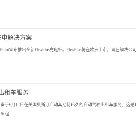
庭充电解决方案
int宣布推出全新FlexPlus充电桩。FlexPlus将在欧洲上市，旨在解决公
出租车服务
备于6月12日在美国奥斯汀启动其期待已久的自动驾驶出租车服务。这是
程...