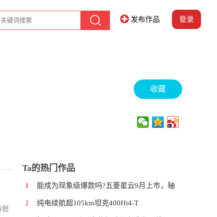
发布作品
登录
收藏
Ta的热门作品
能成为现象级爆款吗?五菱星云9月上市，轴
1
纯电续航超105km坦克400Hi4-T
2
务创