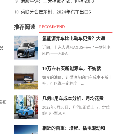
港股午评：三大指数齐涨，恒指涨0.8
9
乘联分会崔东树：2024年汽车出口6
10
推荐阅读
RECOMMEND
氢能源养车比电动车更贵？大通
近期，上汽大通MAXUS带来了一款纯电
品
MPV——MIFA...
10万左右买新能源车，不妨就
如今的油价，让燃油车的用车成本不断上
升，可以说一定程度上...
几何E用车成本分析，月均花费
宣布
2022年6月30日，几何E正式上市，定位
纯电小型SUV...
相近的自重：增程、插电混动和