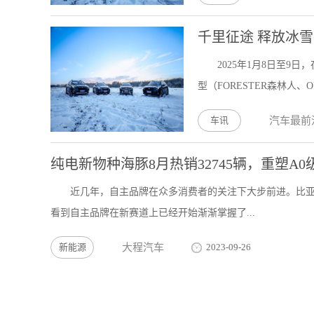
千里征途 释放冰雪
2025年1月8日至
型（FORESTER森林人、OU
车讯
汽车最前
纯电新物种海豚8月热销32745辆，重塑A
近几年，自主品牌在众多消费者的关注下大步前进。比
看到自主品牌在新赛道上已经开始渐渐掌握了...
新能源
大程汽车
2023-09-26
价格下探3万元，深蓝SL03上市，汉EV压