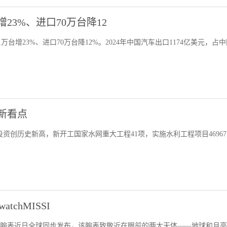
23%、进口70万台降12
万台增23%、进口70万台降12%。2024年中国汽车出口1174亿美元，占
据新看点
设投资创历史新高，新开工国家水网重大工程41项，实施水利工程项目46967
tchMISSI
EARTHPHASE腕表近日全球同步发布，该腕表致敬近在眼前的两大天体——地球和月