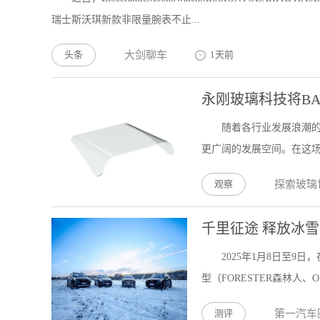
瑞士斯沃琪新款非限量腕表不止...
头条
大剑聊车
1天前
永刚玻璃科技将BA
随着各行业发展浪潮
更广阔的发展空间。在这场
观察
探索玻璃
千里征途 释放冰雪
2025年1月8日至
型（FORESTER森林人、OU
测评
第一汽车