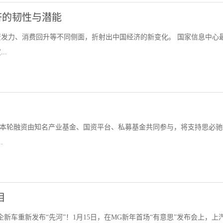
济的韧性与潜能
发力、消费回升等不同侧面，折射出中国经济的新变化。 国家信息中心
..
资。本轮融资由知名产业基金、国资平台、私募基金共同参与，将支持思必驰
.
相
企新车重新发布“先河”！1月15日，在MG新年首场“有意思”发布会上，上