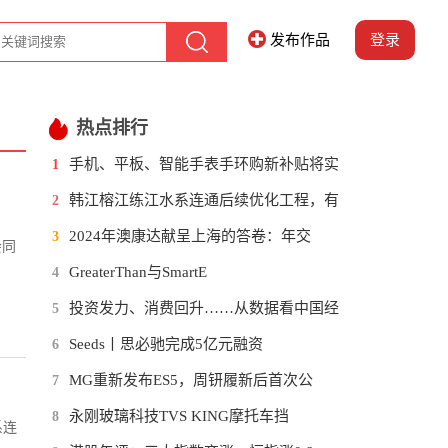
发布作品
登录
热点排行
手机、平板、智能手表手环购新补贴将实
1
韩江榕江练江水系连通后续优化工程，有
2
2024年澳康达献呈上海的答卷：年交
3
会同
GreaterThan与SmartE
4
投资发力、消费回升……从数据看中国经
5
Seeds丨思必驰完成5亿元融资
6
MG重新发布ES5，周钘履新后首次公
7
永刚玻璃科技TVS KING摩托车挡
8
系连