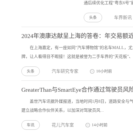
通后续优化工程“粤东6号”
头条
车界新讯
2024年澳康达献呈上海的答卷：年交易额
在上海嘉定，有一座如同“汽车博物馆”的名车MALL
牌，让人看得目不暇接！这就是被誉为二手车界的“天花板”、上
头条
汽车研究专家
10小时前
GreaterThan与SmartEye合作通过驾
盖世汽车讯据外媒报道，当地时间1月8日，道路安全与气候影响
建立战略合作伙伴关系，以加深对驾驶员风...
车讯
花儿汽车室
14小时前