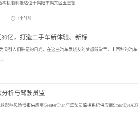
盾构机顺利抵达位于揭阳市揭东区玉窖镇...
3小时前
近30亿，打造二手车新体验、新标
，尤为吸引人们驻足的目光，在这座汽车发烧友的梦想殿堂里，上百种的汽车
...
驶员风险分析与驾驶员监
风险情报供应商GreaterThan与驾驶员监控系统供应商SmartEyeAB