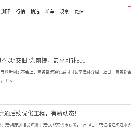
测评
行情
精选
新车
观察
更多
以“交旧”为前提，最高可补500
作专题新闻发布会上，商务部流通发展司司长李佳路介绍，近日，商务部
个人...
连通后续优化工程，有新动态！
体记者胡彦通讯员陈潇 记者从粤东供水获悉，1月14日，韩江榕江练江水