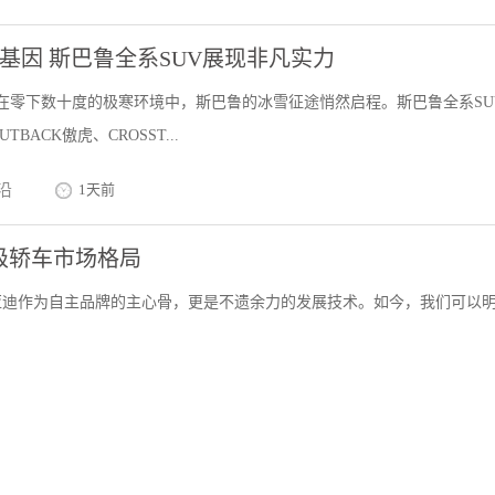
基因 斯巴鲁全系SUV展现非凡实力
9日，在零下数十度的极寒环境中，斯巴鲁的冰雪征途悄然启程。斯巴鲁全系SU
TBACK傲虎、CROSST...
沿
1天前
0级轿车市场格局
亚迪作为自主品牌的主心骨，更是不遗余力的发展技术。如今，我们可以
力大了？