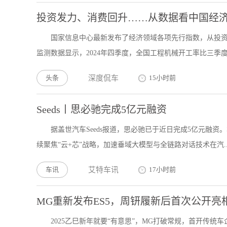
投资发力、消费回升……从数据看中国经
国家信息中心最新发布了经济领域各项先行指数，从投资
监测数据显示，2024年四季度，全国工程机械开工率比三季度.
头条
深度侃车
15小时前
Seeds丨思必驰完成5亿元融资
据盖世汽车Seeds报道，思必驰已于近日完成5亿元融
续聚焦“云+芯”战略，加速垂域大模型与全链路对话技术在汽..
车讯
艾特车讯
17小时前
MG重新发布ES5，周钘履新后首次公开亮
2025乙巳新年就要“有意思”，MG打破常规，首开传统车