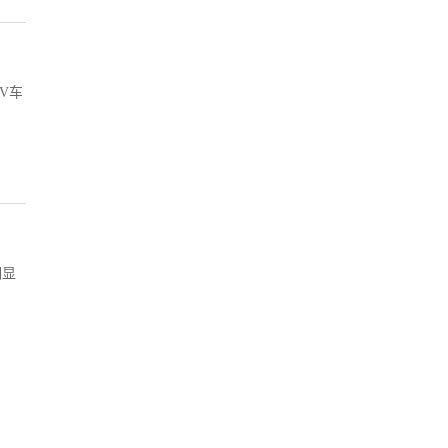
V车
明显