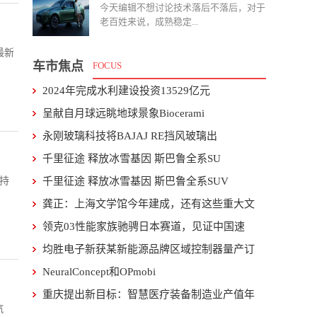
今天编辑不想讨论技术落后不落后，对于
老百姓来说，成熟稳定...
最新
车市焦点
FOCUS
2024年完成水利建设投资13529亿元
呈献自月球远眺地球景象Biocerami
永刚玻璃科技将BAJAJ RE挡风玻璃出
千里征途 释放冰雪基因 斯巴鲁全系SU
持
千里征途 释放冰雪基因 斯巴鲁全系SUV
龚正：上海文学馆今年建成，还有这些重大文
领克03性能家族驰骋日本赛道，见证中国速
均胜电子新获某新能源品牌区域控制器量产订
NeuralConcept和OPmobi
重庆提出新目标：智慧医疗装备制造业产值年
汽