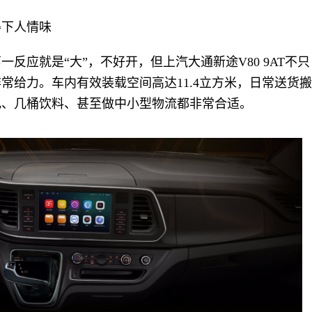
得下人情味
反应就是“大”，不好开，但上汽大通新途V80 9AT不只
常给力。车内有效装载空间高达11.4立方米，日常送货搬
电、几桶饮料、甚至做中小型物流都非常合适。