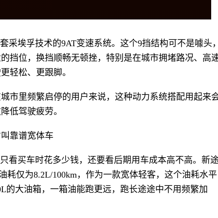
一套采埃孚技术的9AT变速系统。这个9挡结构可不是噱头
适的挡位，换挡顺畅无顿挫，特别是在城市拥堵路况、高
驶更轻松、更跟脚。
在城市里频繁启停的用户来说，这种动力系统搭配用起来
效降低驾驶疲劳。
才叫靠谱宽体车
能只看买车时花多少钱，还要看后期用车成本高不高。新
油耗仅为8.2L/100km，作为一款宽体轻客，这个油耗水平
0L的大油箱，一箱油能跑更远，跑长途途中不用频繁加