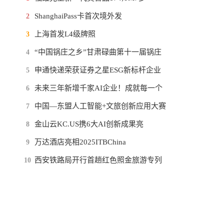
ShanghaiPass卡首次境外发
2
上海首发L4级牌照
3
“中国锅庄之乡”甘肃碌曲第十一届锅庄
4
申通快递荣获证券之星ESG新标杆企业
5
未来三年新增千家AI企业！成就每一个
6
中国—东盟人工智能+文旅创新应用大赛
7
金山云KC.US携6大AI创新成果亮
8
万达酒店亮相2025ITBChina
9
西安铁路局开行首趟红色照金旅游专列
10