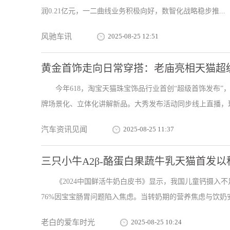
润0.21亿元，一二曲线业务积极向好，数智化战略稳步推...
风驰车讯
2025-08-25 12:51
黄金首饰走向日常穿搭：老庙亮相天猫超
今年618，淘宝天猫珠宝饰品行业首创“超级首饰发布
牌场景化、立体化讲解新品。大秀发布活动同步线上直播，现
汽车资讯见闻
2025-08-25 11:37
三只小牛A2β-酪蛋白果蔬牛乳天猫首发以
《2024中国鲜活牛奶白皮书》显示，我国儿童钙摄入不足
76%因宝宝肠胃问题陷入焦虑。当转奶期的营养焦虑与饮奶安全
老白的爱车时光
2025-08-25 10:24