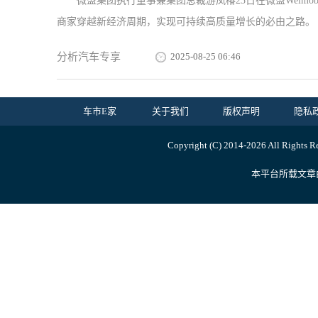
微盟集团执行董事兼集团总裁游凤椿23日在微盟Weimob
商家穿越新经济周期，实现可持续高质量增长的必由之路。 ..
分析汽车专享
2025-08-25 06:46
车市E家
关于我们
版权声明
隐私
Copyright (C) 2014-
2026 All Ri
本平台所载文章由内