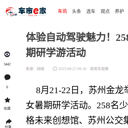
车讯
头条
选车
观点
养护
体验自动驾驶魅力！2
期研学游活动
3442
来源：网络
2025-08-27 08:36
商用车观察
0
8月21-22日，苏州金
女暑期研学活动。258名
收藏
格未来创想馆、苏州公交
分享