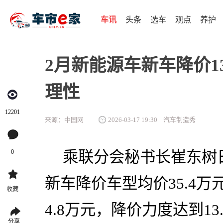
车讯
头条
选车
观点
养护
2月新能源车新车降价1
理性
12201
来源：中国网
2026-03-17 19:30
汽车制造秀
0
乘联分会秘书长崔东树
新车降价车型均价35.4
收藏
4.8万元，降价力度达到1
分享