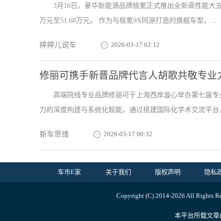
3月16日，豪华新能源品牌极氪正式推出全新高性能大五座
万元至51.68万元。 作为与极氪9X同源打造的旗舰车型，...
婷婷儿说车
2026-03-17 02:12
修丽可携手新晋品牌代言人胡歌共敬专业
高端院线专业品牌修丽可于上海西岸漩心举办第七届专
力的深度构建与系统化赋能，通过搭建国际化学术交流平台，
新车思维
2026-03-17 00:32
车市E家
关于我们
版权声明
隐私
Copyright (C) 2014-
2026 All Ri
本平台所载文章由内