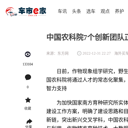
车讯
头条
选车
观点
养护
中国农科院7个创新团队
来源：东方网
2022-12-31 22:27
海外买
133104
日前，作物现象组学研究，野生
国农科院将通过人才的常态化聚集
0
智力支持
为加快国家南方育种研究所实体化
收藏
建设工作方案，明确了建设思路和目
新链，突出新兴交叉学科，中国农
分享