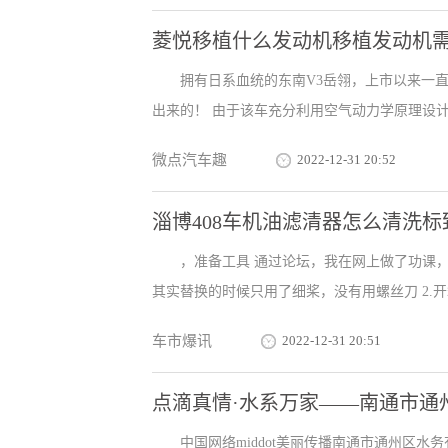
菱悦移植什么发动机移植发动机
拥有日系血统的东南V3岳翎，上市以来一
出来的！ 由于该车充分利用空气动力学原理设计车身
微点汽车趣
2022-12-31 20:52
淄博408车机油滤清器怎么清洗标
，准备工具 通过论坛，我在网上做了功课
其实替换的时候只用了细桨，没有用螺丝刀 2.开箱
车市爆讯
2022-12-31 20:51
点滴真情·水系万家——南通市通
中国网络middot美丽传播南通市通州区