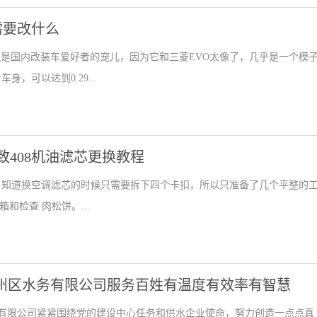
需要改什么
直是国内改装车爱好者的宠儿，因为它和三菱EVO太像了，几乎是一个模
，可以达到0.29...
致408机油滤芯更换教程
，知道换空调滤芯的时候只需要拆下四个卡扣，所以只准备了几个平整的
和检查 肉松饼。...
州区水务有限公司服务百姓有温度有效率有智慧
水务有限公司紧紧围绕党的建设中心任务和供水企业使命，努力创造一点点真