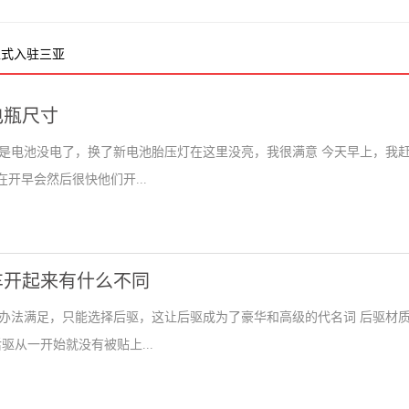
正式入驻三亚
电瓶尺寸
是电池没电了，换了新电池胎压灯在这里没亮，我很满意 今天早上，我
在开早会然后很快他们开...
车开起来有什么不同
办法满足，只能选择后驱，这让后驱成为了豪华和高级的代名词 后驱材
驱从一开始就没有被贴上...