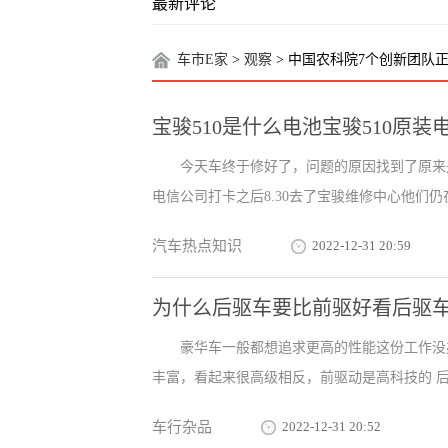
最新评论
车市E家
>
观察
> 中国农科院7个创新团队
宝骏510是什么电池宝骏510原装
今天车终于修好了，问题的原因找到了原来
电信公司打卡之后8.30去了宝骏维修中心他们仍
汽车热点知识
2022-12-31 20:59
为什么后驱车要比前驱好看后驱
豪华车一般都想追求更高的性能这份工作没
丰富，看起来很高级相反，前驱动是高科技的 后
车行杂品
2022-12-31 20:52