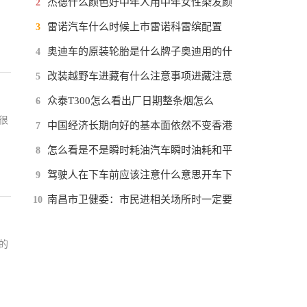
杰德什么颜色好中年人用中年女性染发颜
2
雷诺汽车什么时候上市雷诺科雷缤配置
3
奥迪车的原装轮胎是什么牌子奥迪用的什
4
改装越野车进藏有什么注意事项进藏注意
5
众泰T300怎么看出厂日期整条烟怎么
6
很
中国经济长期向好的基本面依然不变香港
7
怎么看是不是瞬时耗油汽车瞬时油耗和平
8
驾驶人在下车前应该注意什么意思开车下
9
南昌市卫健委：市民进相关场所时一定要
10
的