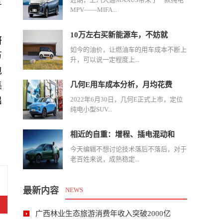
全
MPV——MIFA...
10万左右买新能源车，不妨就
研
如今的油价，让燃油车的用车成本不断上
万
升，可以说一定程度上...
包
集
几何E用车成本分析，月均花费
出
2022年6月30日，几何E正式上市，定位
纯电小型SUV...
相近的自重：增程、插电混动和
今天编辑不想讨论技术落后不落后，对于
老百姓来说，成熟稳定...
最新内容
NEWS
广西林业生态旅游消费年收入突破2000亿