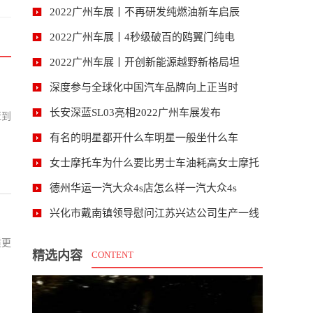
2022广州车展丨不再研发纯燃油新车启辰
2022广州车展丨4秒级破百的鸥翼门纯电
2022广州车展丨开创新能源越野新格局坦
深度参与全球化中国汽车品牌向上正当时
长安深蓝SL03亮相2022广州车展发布
赶到
有名的明星都开什么车明星一般坐什么车
女士摩托车为什么要比男士车油耗高女士摩托
德州华运一汽大众4s店怎么样一汽大众4s
兴化市戴南镇领导慰问江苏兴达公司生产一线
质更
精选内容
CONTENT