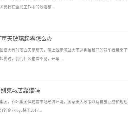
党建在全局工作中的政治核...
下雨天玻璃起雾怎么办
差很大有时候白天是晴天，晚上就是倾盆大雨这也给我们的驾车者带来了
雾时，我们什么也看不见，开车...
别克4s店靠谱吗
资集团，乔叶集团伴随着市场经济环境，国家重大政策以及自身业务和规划
logo将于2017...