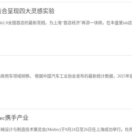
首次集合呈现四大灵感实验
alab2.0全国首店的最新亮相，为上海“首店经济”再添一块砖。在丰盛里lab店
用车领域倾移。 根据中国汽车工业协会发布的最新统计数据，2025年前
dtec携手产业
设计与制造技术展览会(Medtec)于9月24日至26日在上海成功举行。杜