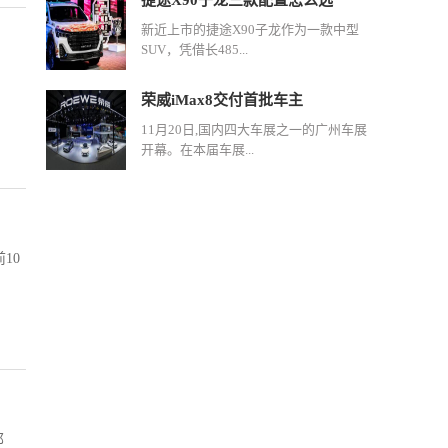
捷途X90子龙三款配置怎么选
新近上市的捷途X90子龙作为一款中型
SUV，凭借长485...
荣威iMax8交付首批车主
11月20日,国内四大车展之一的广州车展
开幕。在本届车展...
10
邦