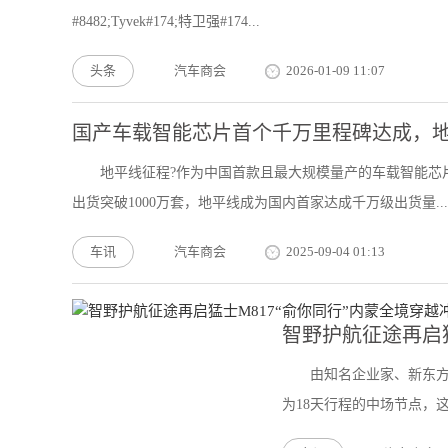
#8482;Tyvek#174;特卫强#174...
头条
汽车商会
2026-01-09 11:07
国产车载智能芯片首个千万里程碑达成，地平
地平线征程?作为中国首款且最大规模量产的车载智能芯片
出货突破1000万套，地平线成为国内首家达成千万级出货量...
车讯
汽车商会
2025-09-04 01:13
智野护航征途再启猛
由知名企业家、新东
为18天行程的中场节点，这