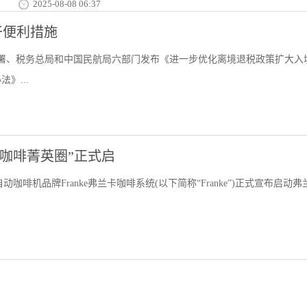
2025-08-08 06:37
干便利措施
总署、税务总局和中国民航局六部门发布《进一步优化离境退税政策扩大入
》...
宣布“咖啡菁英圈”正式启
动咖啡机品牌Franke弗兰卡咖啡系统(以下简称“Franke”)正式宣布启动弗