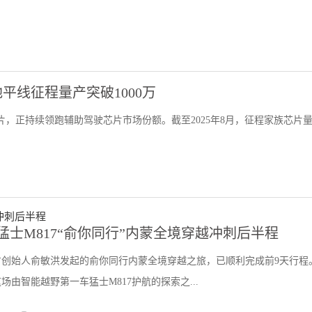
线征程量产突破1000万
，正持续领跑辅助驾驶芯片市场份额。截至2025年8月，征程家族芯片
士M817“俞你同行”内蒙全境穿越冲刺后半程
方创始人俞敏洪发起的俞你同行内蒙全境穿越之旅，已顺利完成前9天行程
场由智能越野第一车猛士M817护航的探索之...