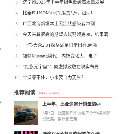
济宁市2023年下半年绿色低碳高质量发展
3
比秦PLUSDM-i冠军版贵3万，银河L
4
广西北海新增本土无症状感染者73例
5
今天带着很高的期望去试驾领克08，结果满
6
一汽-大众2.0T探岳满足日常出行,超强
7
协
福特Mustang换代！内饰变化大，电子
8
“红旗元宇宙”：向虚拟致敬在现实布局
9
宝沃靠不住，小米要自力更生？
10
推荐阅读
Recommend
建
上半年，比亚迪累计销量超64
7月3日，比亚迪汽车公布了今年6月的销
量数据。累计销售新...