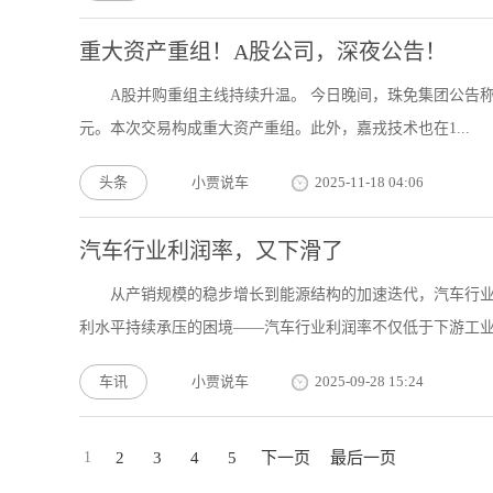
重大资产重组！A股公司，深夜公告！
A股并购重组主线持续升温。 今日晚间，珠免集团公告称，
元。本次交易构成重大资产重组。此外，嘉戎技术也在1...
头条
小贾说车
2025-11-18 04:06
汽车行业利润率，又下滑了
从产销规模的稳步增长到能源结构的加速迭代，汽车行
利水平持续承压的困境——汽车行业利润率不仅低于下游工业企
车讯
小贾说车
2025-09-28 15:24
1
2
3
4
5
下一页
最后一页