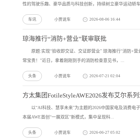
性的驾驶乐趣、豪华品质与科技创新，持续树立豪华运动轿车.
车讯
小贾说车
2026-08-06 16:44
琼海推行“消防+营业”联审联批
原题:实现“验收即交证、交证即营业” 琼海推行“消防+
常宝贵！”近日，拿着刚刚到手的消防检查意见书，...
头条
小贾说车
2026-07-21 02:04
方太集团FotileStyleAWE2026发布艾
以“AI科技、慧享未来”为主题的2026中国家电及消费电
本届AWE首创“一展双区”新模式，集中呈现科...
头条
小贾说车
2026-06-27 05:02