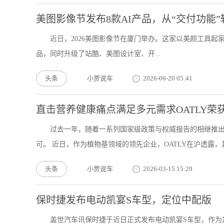
美图影像节发布8款AI产品，从“交付功能
近日，2026美图影像节在厦门举办。这家以美颜工具起家的互联网
品，同时升级了站酷、美图设计室、开...
头条
小贾说车
2026-06-20 05:41
直击营养健康痛点满足多元需求OATLY荣获“
过去一年，随着一系列国家级政策与权威报告的相继推
可。 近日，作为植物基领域的领先企业，OATLY在沪透露，其.
头条
小贾说车
2026-03-15 15:29
保时捷发布电动凯宴S车型，定位中配版
盖世汽车讯保时捷于近日正式发布电动凯宴S车型，作为其