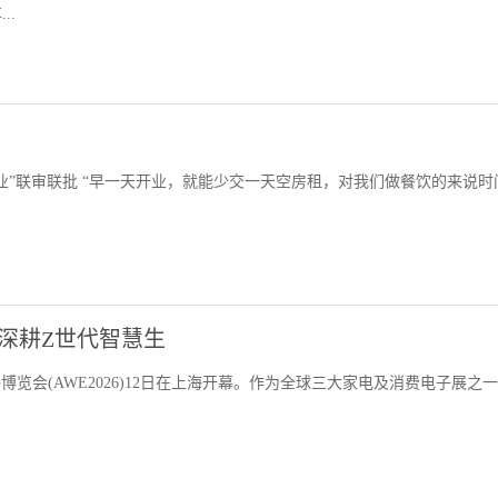
..
营业”联审联批 “早一天开业，就能少交一天空房租，对我们做餐饮的来说时
尔系列深耕Z世代智慧生
子博览会(AWE2026)12日在上海开幕。作为全球三大家电及消费电子展之