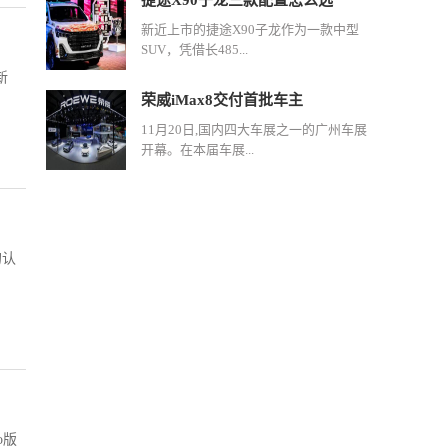
捷途X90子龙三款配置怎么选
新近上市的捷途X90子龙作为一款中型
SUV，凭借长485...
新
荣威iMax8交付首批车主
11月20日,国内四大车展之一的广州车展
开幕。在本届车展...
的认
o版