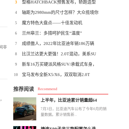
型格HATCHBACK预售发布，轿跑造型
3
轴距为2980mm的尺寸怎样？大众揽境你
4
魔方特色大盘点——十佳发动机
5
兰州皋兰：多措呵护民生“温度”
6
成绩傲人，2022年比亚迪年销186万辆
7
间非
比汉兰达更大更强！2.0T混动，美系SU
8
新车16万买硬派风格SUV/承载式车身，
9
宝马发布全新X5/X6，双双取消2.0T
10
推荐阅读
Recommend
一，
上半年，比亚迪累计销量超64
7月3日，比亚迪汽车公布了今年6月的销
量数据。累计销售新...