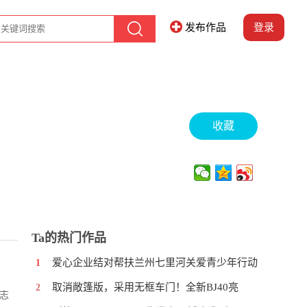
发布作品
登录
收藏
Ta的热门作品
爱心企业结对帮扶兰州七里河关爱青少年行动
1
取消敞篷版，采用无框车门！全新BJ40亮
2
志