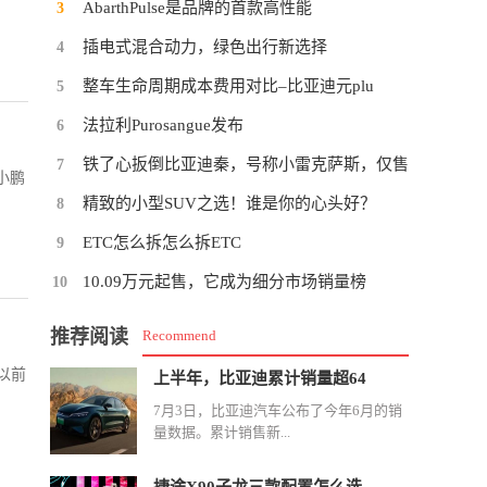
AbarthPulse是品牌的首款高性能
3
插电式混合动力，绿色出行新选择
4
整车生命周期成本费用对比–比亚迪元plu
5
法拉利Purosangue发布
6
铁了心扳倒比亚迪秦，号称小雷克萨斯，仅售
7
小鹏
精致的小型SUV之选！谁是你的心头好？
8
ETC怎么拆怎么拆ETC
9
10.09万元起售，它成为细分市场销量榜
10
推荐阅读
Recommend
以前
上半年，比亚迪累计销量超64
7月3日，比亚迪汽车公布了今年6月的销
量数据。累计销售新...