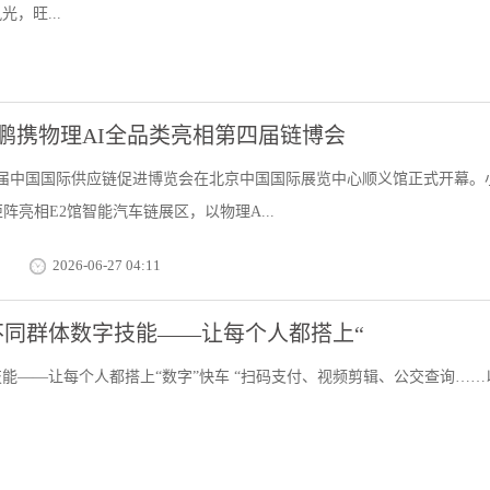
，旺...
小鹏携物理AI全品类亮相第四届链博会
，第四届中国国际供应链促进博览会在北京中国国际展览中心顺义馆正式开幕。
阵亮相E2馆智能汽车链展区，以物理A...
2026-06-27 04:11
同群体数字技能——让每个人都搭上“
能——让每个人都搭上“数字”快车 “扫码支付、视频剪辑、公交查询……