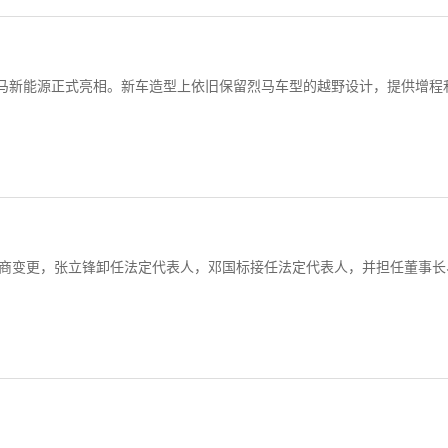
趣烈马新能源正式亮相。新车造型上依旧保留烈马车型的越野设计，提供增程
工商变更，张立锋卸任法定代表人，邓国标接任法定代表人，并担任董事长