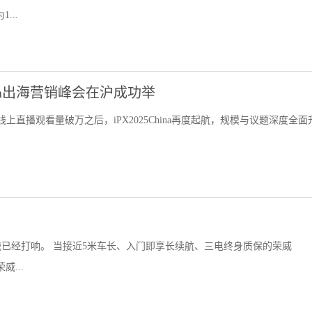
...
ina出海营销峰会在沪成功举
线上直播观看量破万之后，iPX2025China再度起航，规模与议题深度全面
已经打响。 当接近5米车长、入门即享长续航、三电终身质保的荣威
...