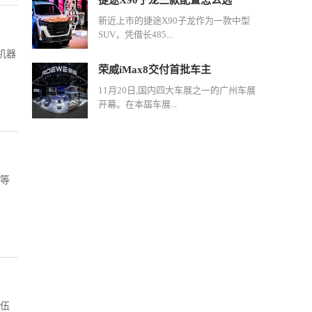
捷途X90子龙三款配置怎么选
新近上市的捷途X90子龙作为一款中型
SUV，凭借长485...
机器
荣威iMax8交付首批车主
11月20日,国内四大车展之一的广州车展
开幕。在本届车展...
力等
人伍