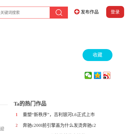
发布作品
登录
收藏
Ta的热门作品
重塑“新秩序”，吉利银河L6正式上市
1
奔驰c200l前引擎盖为什么发烫奔驰c2
2
，迎