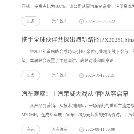
亚林，投资占比为100%。该公司从事汽车制造业，注册资本为1
头条
汽车说车
2025-11-30 05:23
携手全球伙伴共探出海新路径iPX2025Ch
继2024年首届峰会成功吸引400余位行业精英线下参与、
级。本届峰会设置了主题演讲、高峰对谈和圆桌论...
头条
汽车说车
2025-10-12 02:21
汽车观察：上汽荣威大戏从“蓉”从容启幕
从产品到营销、从技术到团队，一场深刻的重返主流之战
M7DMH，在成都车展上宣布9.78万元起步的预售价时，上汽荣威
车讯
汽车说车
2025-09-11 09:00