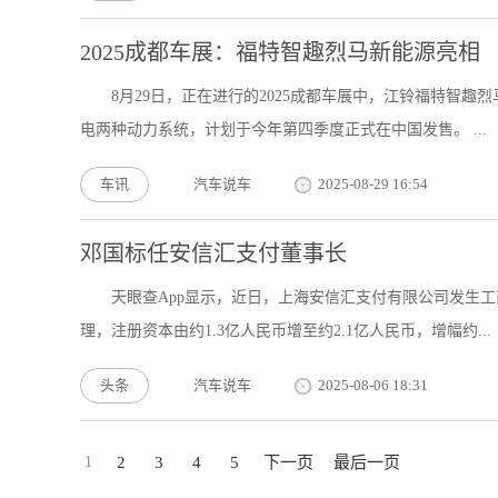
2025成都车展：福特智趣烈马新能源亮相
8月29日，正在进行的2025成都车展中，江铃福特智
电两种动力系统，计划于今年第四季度正式在中国发售。 ...
车讯
汽车说车
2025-08-29 16:54
邓国标任安信汇支付董事长
天眼查App显示，近日，上海安信汇支付有限公司发生
理，注册资本由约1.3亿人民币增至约2.1亿人民币，增幅约...
头条
汽车说车
2025-08-06 18:31
1
2
3
4
5
下一页
最后一页