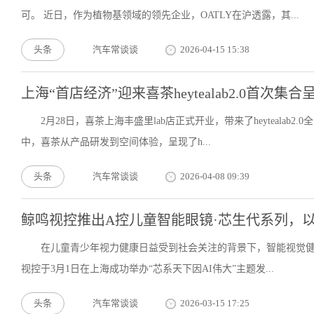
可。 近日，作为植物基领域的领先企业，OATLY在沪透露，其...
头条
汽车常谈谈
2026-04-15 15:38
上海“首店经济”迎来喜茶heytealab2.0首次
2月28日，喜茶上海丰盛里lab店正式开业，带来了heytealab
中，喜茶从产品研发到空间体验，呈现了h...
头条
汽车常谈谈
2026-04-08 09:39
鲸鸣视控推出A控儿童智能眼镜·芯生代系列，以
在儿童青少年视力健康日益受到社会关注的背景下，智能视觉健
视控于3月1日在上海成功举办“芯系天下因AI伟大”主题发...
头条
汽车常谈谈
2026-03-15 17:25