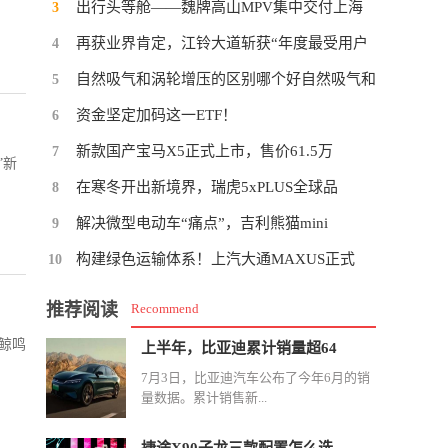
出行头等舱——魏牌高山MPV集中交付上海
3
再获业界肯定，江铃大道斩获“年度最受用户
4
自然吸气和涡轮增压的区别哪个好自然吸气和
5
资金坚定加码这一ETF！
6
新款国产宝马X5正式上市，售价61.5万
7
”新
在寒冬开出新境界，瑞虎5xPLUS全球品
8
解决微型电动车“痛点”，吉利熊猫mini
9
构建绿色运输体系！上汽大通MAXUS正式
10
推荐阅读
Recommend
鲸鸣
上半年，比亚迪累计销量超64
7月3日，比亚迪汽车公布了今年6月的销
量数据。累计销售新...