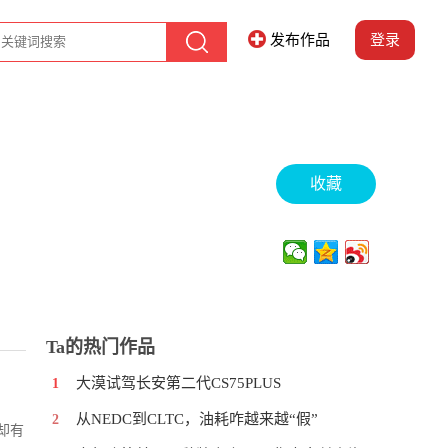
发布作品
登录
收藏
Ta的热门作品
大漠试驾长安第二代CS75PLUS
1
从NEDC到CLTC，油耗咋越来越“假”
2
却有