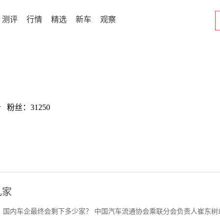
测评
行情
精选
新车
观察
w 粉丝：31250
几家
，国内车企最终会剩下多少家？ 中国汽车流通协会乘联分会负责人崔东树