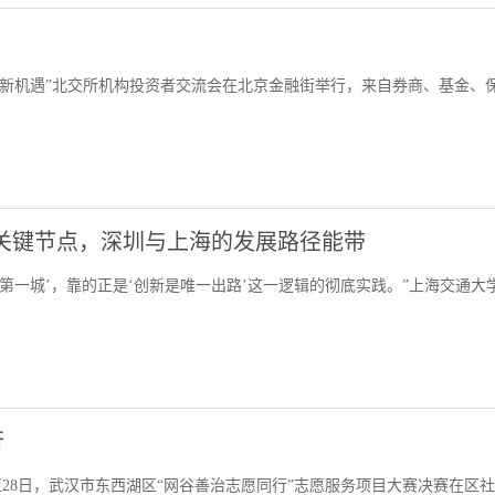
共享新机遇”北交所机构投资者交流会在北京金融街举行，来自券商、基金、
关键节点，深圳与上海的发展路径能带
业第一城’，靠的正是‘创新是唯一出路’这一逻辑的彻底实践。”上海交通大
行
至28日，武汉市东西湖区“网谷善治志愿同行”志愿服务项目大赛决赛在区