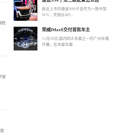
捷途X90子龙三款配置怎么选
新近上市的捷途X90子龙作为一款中型
SUV，凭借长485...
保险
荣威iMax8交付首批车主
11月20日,国内四大车展之一的广州车展
开幕。在本届车展...
学安
社会