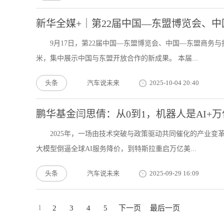
新华全媒+｜第22届中国—东盟博览会、
9月17日，第22届中国—东盟博览会、中国—东盟商务与
米，集中展示中国与东盟开放合作的新成果。 本届...
头条
汽车说未来
2025-10-04 20:40
鹏华基金闫思倩：从0到1，机器人是AI+
2025年，一场由技术突破与政策驱动共同催化的产业变革正
大模型倒逼全球AI服务降价，到特斯拉重启万亿美...
头条
汽车说未来
2025-09-29 16:09
1
2
3
4
5
下一页
最后一页