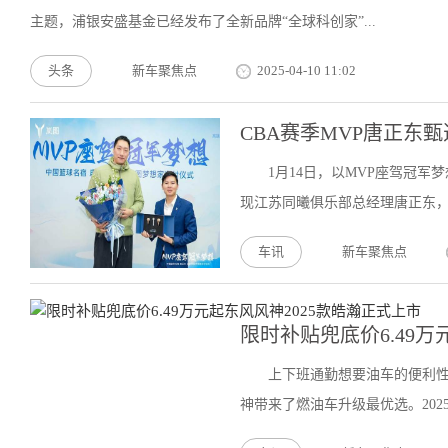
主题，浦银安盛基金已经发布了全新品牌“全球科创家”...
头条
新车聚焦点
2025-04-10 11:02
CBA赛季MVP唐正东
1月14日，以MVP座驾冠军
现江苏同曦俱乐部总经理唐正东，
车讯
新车聚焦点
限时补贴兜底价6.49万
上下班通勤想要油车的便利
神带来了燃油车升级最优选。2025