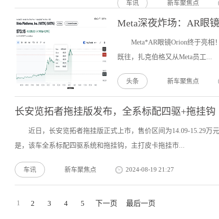
车讯
新车聚焦点
Meta深夜炸场：AR眼
Meta*AR眼镜Orion终于亮相
既往，扎克伯格又从Meta员工...
头条
新车聚焦点
长安览拓者拖挂版发布，全系标配四驱+拖挂钩
近日，长安览拓者拖挂版正式上市，售价区间为14.09-15.2
是，该车全系标配四驱系统和拖挂钩，主打皮卡拖挂市...
车讯
新车聚焦点
2024-08-19 21:27
1
2
3
4
5
下一页
最后一页