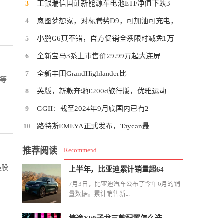
工银瑞信国证新能源车电池ETF净值下跌3
3
岚图梦想家，对标腾势D9，可加油可充电，
4
小鹏G6真不错，官方促销全系限时减免1万
5
全新宝马3系上市售价29.99万起大连屏
6
全新丰田GrandHighlander比
7
力等
英版，新款奔驰E200d旅行版，优雅运动
8
GGII：截至2024年9月底国内已有2
9
路特斯EMEYA正式发布，Taycan最
10
推荐阅读
Recommend
美股
上半年，比亚迪累计销量超64
7月3日，比亚迪汽车公布了今年6月的销
量数据。累计销售新...