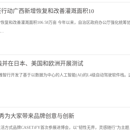
行动广西新增恢复和改善灌溉面积10
复和改善灌溉面积106.58万亩 今年以来，自治区政府办公厅强化统筹
..
件栈并在日本、美国和欧洲开展测试
提雅智行开发了基于以数据为中心的人工智能(AI)的L4级自动驾驶软件栈。
会首秀为大家带来品牌创意与创新
方式品牌CASETiFY首次参展进博会，以“韧性无界，灵感随行”为主题