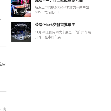
捷途X90子龙三款配置怎么选
新近上市的捷途X90子龙作为一款中型
SUV，凭借长485...
协
荣威iMax8交付首批车主
11月20日,国内四大车展之一的广州车展
开幕。在本届车展...
这些
，向