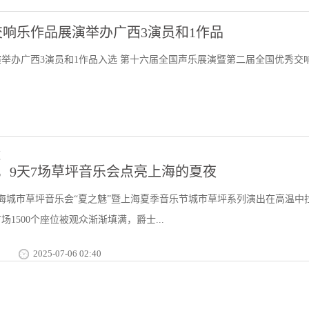
响乐作品展演举办广西3演员和1作品
举办广西3演员和1作品入选 第十六届全国声乐展演暨第二届全国优秀交
，9天7场草坪音乐会点亮上海的夏夜
25上海城市草坪音乐会“夏之魅”暨上海夏季音乐节城市草坪系列演出在高温中
1500个座位被观众渐渐填满，爵士...
2025-07-06 02:40