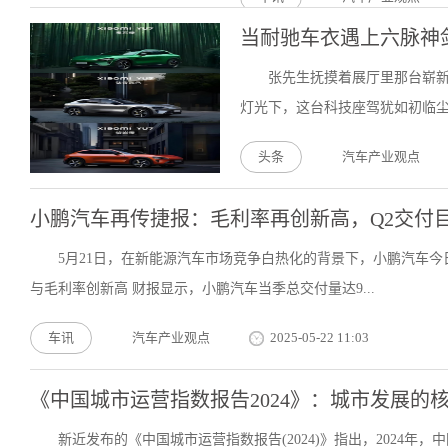
当耐驰车衣遇上六脉神
张先生抚摸着展厅里那台崭新
灯光下，这台科技座驾犹如初临尘
头条
汽车产业观点
小鹏汽车再传捷报：毛利率再创新高，Q2交付目
5月21日，在新能源汽车市场竞争白热化的背景下，小鹏汽车今
与毛利率创新高 财报显示，小鹏汽车当季总交付量达9...
车讯
汽车产业观点
2025-05-22 11:03
《中国城市运营指数报告2024》：城市发展的
新近发布的《中国城市运营指数报告(2024)》指出，2024