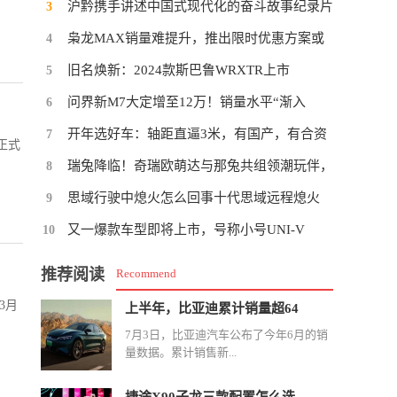
沪黔携手讲述中国式现代化的奋斗故事纪录片
3
枭龙MAX销量难提升，推出限时优惠方案或
4
旧名焕新：2024款斯巴鲁WRXTR上市
5
问界新M7大定增至12万！销量水平“渐入
6
开年选好车：轴距直逼3米，有国产，有合资
7
正式
瑞兔降临！奇瑞欧萌达与那兔共组领潮玩伴，
8
思域行驶中熄火怎么回事十代思域远程熄火
9
又一爆款车型即将上市，号称小号UNI-V
10
推荐阅读
Recommend
3月
上半年，比亚迪累计销量超64
7月3日，比亚迪汽车公布了今年6月的销
量数据。累计销售新...