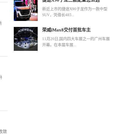
捷途X90子龙三款配置怎么选
新近上市的捷途X90子龙作为一款中型
SUV，凭借长485...
新
荣威iMax8交付首批车主
11月20日,国内四大车展之一的广州车展
开幕。在本届车展...
升
收敛