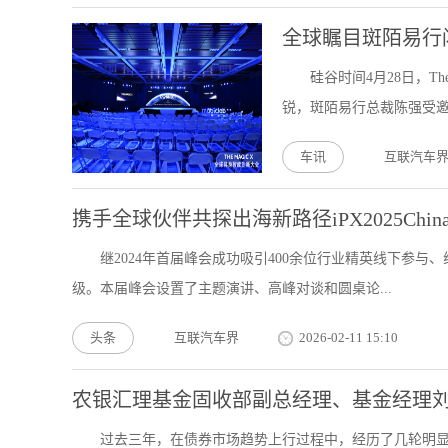
全球瞩目斑陌易行
硅谷时间4月28日，T
锐，斑陌易行总裁陈强受邀
车讯
互联汽车
携手全球伙伴共探出海新路径iPX2025Ch
继2024年首届峰会成功吸引400余位行业精英线下参与、
级。本届峰会设置了主题演讲、高峰对谈和圆桌论...
头条
互联汽车界
2026-02-11 15:10
农银汇理基金固收部副总经理、基金经理
过去三年，在债券市场趋势上行过程中，经历了几轮明显的波