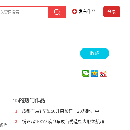
发布作品
登录
收藏
Ta的热门作品
成都车展智己LS6开启预售，23万起，中
1
悦达起亚EV5成都车展首秀造型大胆续航超
2
鲸鸣