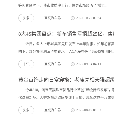
等因素影响下，债市收益率上行，债券市场经历了“赎回...
头条
互联汽车界
2025-10-22 01:54
8大4S集团盘点：新车销售亏损超25亿，
近日，各大上市4S集团先后发布上半年财报，如年初预
响下，部分集团利润严重跳水。 AC汽车整理了8家4S集团的..
车讯
互联汽车界
2025-09-04 04:11
黄金首饰走向日常穿搭：老庙亮相天猫超
今年618，淘宝天猫珠宝饰品行业首创“超级首饰发布
化讲解新品。大秀发布活动同步线上直播，现场达成千万成交，
头条
互联汽车界
2025-08-19 01:32