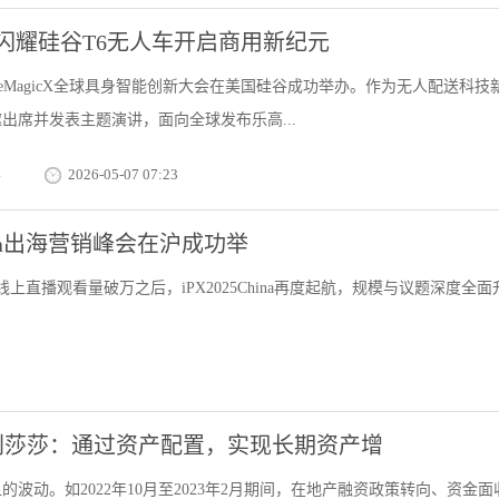
闪耀硅谷T6无人车开启商用新纪元
heMagicX全球具身智能创新大会在美国硅谷成功举办。作为无人配送科技
出席并发表主题演讲，面向全球发布乐高...
界
2026-05-07 07:23
ina出海营销峰会在沪成功举
线上直播观看量破万之后，iPX2025China再度起航，规模与议题深度全面
刘莎莎：通过资产配置，实现长期资产增
动。如2022年10月至2023年2月期间，在地产融资政策转向、资金面