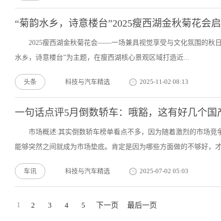
“菊韵水乡，诗意楼台”2025瘦西湖金秋菊花会
2025瘦西湖金秋菊花会——一场兼具视觉享受与文化氛围的秋日
水乡，诗意楼台”为主题，在瘦西湖核心景观区域打造近...
头条
科技与汽车精选
2025-11-02 08:13
一句话点评5月倒数轿车：哦豁，这有好几个国
市场概述:其实倒数轿车榜单看点不多，因为随着激烈的市场竞
能够突然之间就成为市场垫底。肯定是因为哪些方面做的不够好，才.
车讯
科技与汽车精选
2025-07-02 05:03
1
2
3
4
5
下一页
最后一页