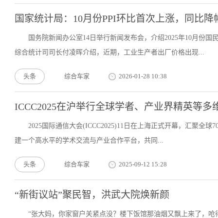
国家统计局：10月份PPI环比首次上涨，同比降
国务院新闻办公室14日举行新闻发布会，介绍2025年10月
综合统计司司长付凌晖介绍，近期，工业生产者出厂价格出现...
头条
综合车家
2026-01-28 10:38
ICCC2025在沪举行全球学者、产业界精英等
2025国际通信大会(ICCC2025)11日在上海正式开幕，汇
建一个高水平的学术交流与产业合作平台，共同...
头条
综合车家
2025-09-12 15:28
“新街议站”聚民智，洪武大院焕新颜
“张大妈，你家窗户关紧点没？楼下饭馆那油烟又飘上来了，呛得