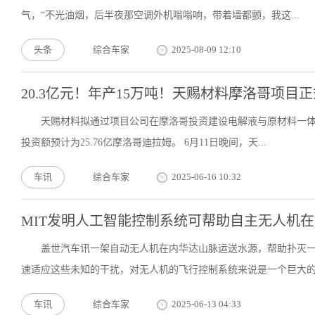
气，“不光油烟，后半夜那空调外机嗡嗡响，带着墙都颤，我这...
头条
综合车家
2025-08-09 12:10
20.3亿元！年产15万吨！天赐材料摩洛哥项目
天赐材料拟通过项目公司在摩洛哥投资建设电解液与原材料一体
投资额预计为25.76亿摩洛哥迪拉姆。 6月11日晚间，天...
车讯
综合车家
2025-06-16 10:32
MIT发明人工智能控制系统可帮助自主无人机
盖世汽车讯一架自动无人机在内华达山脉运送水源，帮助扑灭
速适应这些未知的干扰，对无人机的飞行控制系统来说是一个巨大的挑
车讯
综合车家
2025-06-13 04:33