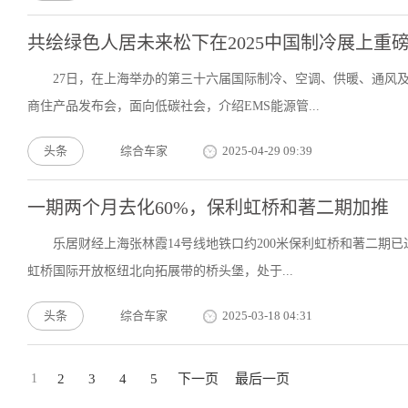
共绘绿色人居未来松下在2025中国制冷展上重
27日，在上海举办的第三十六届国际制冷、空调、供暖、通风及食品
商住产品发布会，面向低碳社会，介绍EMS能源管...
头条
综合车家
2025-04-29 09:39
一期两个月去化60%，保利虹桥和著二期加推
乐居财经上海张林霞14号线地铁口约200米保利虹桥和著二期已过会
虹桥国际开放枢纽北向拓展带的桥头堡，处于...
头条
综合车家
2025-03-18 04:31
1
2
3
4
5
下一页
最后一页