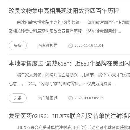
珍贵文物集中亮相展现沈阳故宫四百年历程
由沈阳故宫博物院主办的“风华共筑——沈阳故宫四百年”专题展
及相关珍贵史料展现沈阳故宫四百年历程，“努尔哈赤御用剑”...
头条
汽车聊视界
2025-11-16 11:04
本地零售度过“最热618”：近850个品牌在美
端午家人聚餐，闪购几瓶白酒助兴；儿童节，买个“小天才”送
心意....。.今年，“闪购万物”的即时零售，不仅成为消费者...
头条
汽车聊视界
2025-09-03 05:15
复星医药02196：HLX79联合利妥昔单抗注
:HLX79联合利妥昔单抗注射液用于治疗活动期肾小球肾炎获批