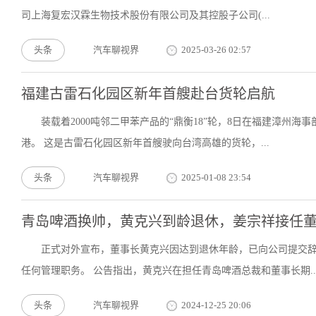
司上海复宏汉霖生物技术股份有限公司及其控股子公司(...
头条
汽车聊视界
2025-03-26 02:57
福建古雷石化园区新年首艘赴台货轮启航
装载着2000吨邻二甲苯产品的“鼎衡18”轮，8日在福建漳州
港。 这是古雷石化园区新年首艘驶向台湾高雄的货轮，...
头条
汽车聊视界
2025-01-08 23:54
青岛啤酒换帅，黄克兴到龄退休，姜宗祥接任
正式对外宣布，董事长黄克兴因达到退休年龄，已向公司提交
任何管理职务。 公告指出，黄克兴在担任青岛啤酒总裁和董事长期..
头条
汽车聊视界
2024-12-25 20:06