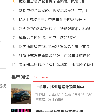
成都车展关注起亚携全新EV5、EV6亮相
3
剑指中型合资家轿：长安启源A07上市，1
4
IAA上的攻与守：中国车企与BBA展开正
5
乞丐版“酷路泽”反转了！铁轮毂取消，标配
6
解析高合HiPhiZ：纯电可达705KM
7
响。
路虎揽胜极光L和宝马X3怎么选？看下文具
8
红旗正式发布新能源品牌：首款车续航达10
9
显示器高压包坏了有什么现象高压包坏了有什
10
推荐阅读
Recommend
规模
上半年，比亚迪累计销量超64
7月3日，比亚迪汽车公布了今年6月的销
量数据。累计销售新...