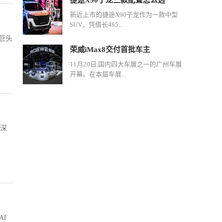
捷途X90子龙三款配置怎么选
新近上市的捷途X90子龙作为一款中型
SUV，凭借长485...
巨头
荣威iMax8交付首批车主
11月20日,国内四大车展之一的广州车展
开幕。在本届车展...
，深
AI