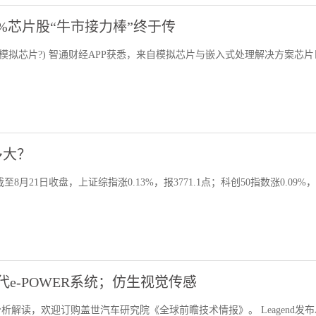
0%芯片股“牛市接力棒”终于传
模拟芯片?) 智通财经APP获悉，来自模拟芯片与嵌入式处理解决方案芯片
多大？
21日收盘，上证综指涨0.13%，报3771.1点；科创50指数涨0.09%
e-POWER系统；仿生视觉传感
读，欢迎订购盖世汽车研究院《全球前瞻技术情报》。 Leagend发布