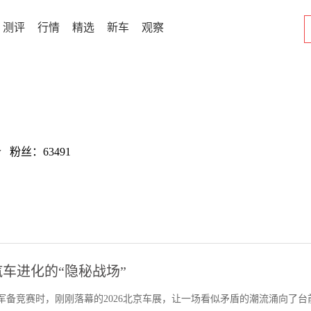
测评
行情
精选
新车
观察
w 粉丝：63491
车进化的“隐秘战场”
军备竞赛时，刚刚落幕的2026北京车展，让一场看似矛盾的潮流涌向了台