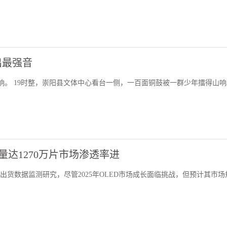
出最强音
打响。 19时整，崇阳县文体中心看台一侧，一百面铜鼓被一群少年擂得山
量达1270万片市场渗透率进
出货数据监测研究，尽管2025年OLED市场成长面临挑战，但预计其市场