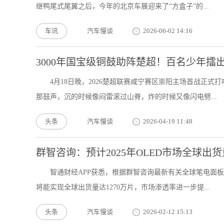
继鸭尾式尾翼之后，今年的北京车展迎来了“方盒子”的...
车讯
汽车慢谈
2026-06-02 14:16
3000年国宝级铜鼓助阵楚超！百名少年擂
4月18日晚，2026楚超联赛咸宁赛区崇阳主场首战正式
那鼓声，沉的时候像闷雷滚过山脊，炸的时候又像闪电劈...
头条
汽车慢谈
2026-04-19 11:48
群智咨询：预计2025年OLED市场全球出货
智通财经APP获悉，根据群智咨询最新有关全球笔电面板
将能实现全球出货量达1270万片，市场渗透率进一步提...
头条
汽车慢谈
2026-02-12 15:13