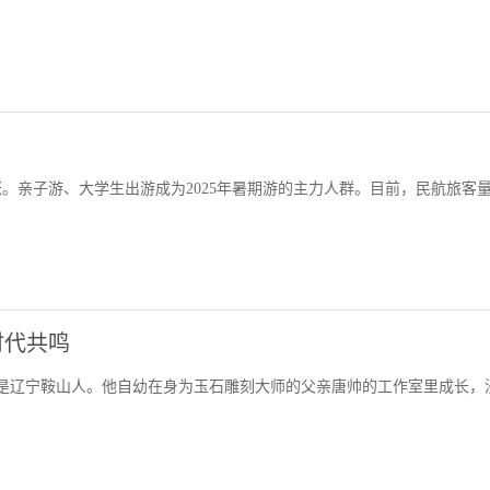
高涨。亲子游、大学生出游成为2025年暑期游的主力人群。目前，民航旅客
时代共鸣
”唐校是辽宁鞍山人。他自幼在身为玉石雕刻大师的父亲唐帅的工作室里成长，