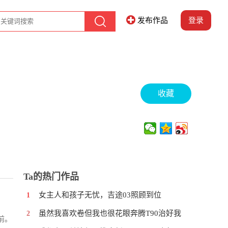
发布作品
登录
收藏
Ta的热门作品
女主人和孩子无忧，吉途03照顾到位
1
虽然我喜欢卷但我也很花眼奔腾T90治好我
2
前。