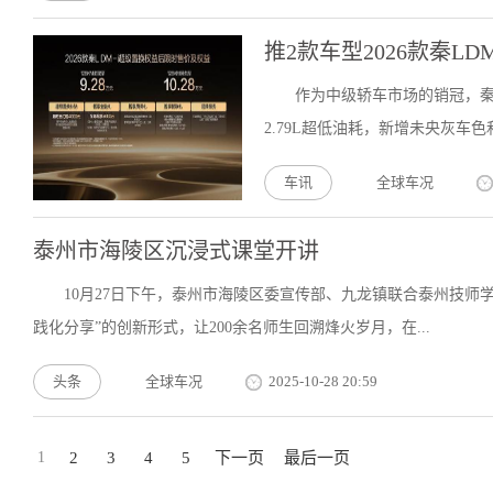
推2款车型2026款秦LDM-
作为中级轿车市场的销冠，秦L
2.79L超低油耗，新增未央灰车色
车讯
全球车况
泰州市海陵区沉浸式课堂开讲
10月27日下午，泰州市海陵区委宣传部、九龙镇联合泰州技师
践化分享”的创新形式，让200余名师生回溯烽火岁月，在...
头条
全球车况
2025-10-28 20:59
1
2
3
4
5
下一页
最后一页