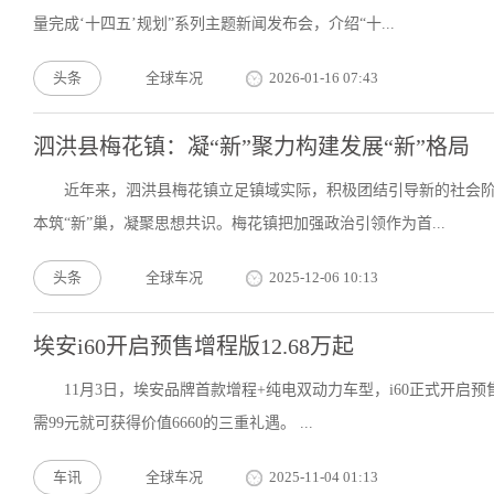
量完成‘十四五’规划”系列主题新闻发布会，介绍“十...
头条
全球车况
2026-01-16 07:43
泗洪县梅花镇：凝“新”聚力构建发展“新”格局
近年来，泗洪县梅花镇立足镇域实际，积极团结引导新的社会阶层
本筑“新”巢，凝聚思想共识。梅花镇把加强政治引领作为首...
头条
全球车况
2025-12-06 10:13
埃安i60开启预售增程版12.68万起
11月3日，埃安品牌首款增程+纯电双动力车型，i60正式开启预售
需99元就可获得价值6660的三重礼遇。 ...
车讯
全球车况
2025-11-04 01:13