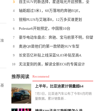
自主SUV的新选择，星途瑶光开启预售，全
3
轴距超过3米1，60万落地的奔驰EQE，
4
锐程PLUS与艾瑞泽8，12万多买谁更划
5
Polestar6开始预定，中国限10台
6
豪华电动车盘点：奔驰、宝马前景不明，仰望
7
精准
奥迪Q8是他们的第一款轿跑SUV车型
8
长安百亿补贴上线深蓝SL03补贴至高4.
9
无法复刻的美，解读全新EC6的专属设计
10
推荐阅读
Recommend
募基
上半年，比亚迪累计销量超64
7月3日，比亚迪汽车公布了今年6月的销
量数据。累计销售新...