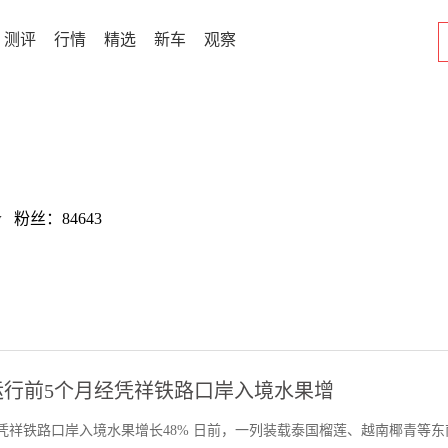
测评
行情
精选
新车
观察
w 粉丝：84643
行前5个月经凭祥铁路口岸入境水果增
凭祥铁路口岸入境水果增长48% 日前，一列装载泰国榴莲、越南椰青等东