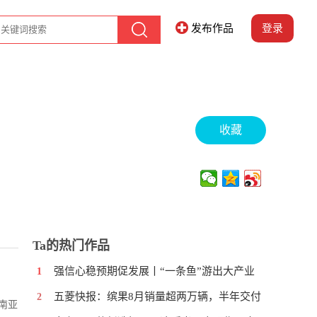
发布作品
登录
收藏
Ta的热门作品
强信心稳预期促发展丨“一条鱼”游出大产业
1
五菱快报：缤果8月销量超两万辆，半年交付
2
南亚