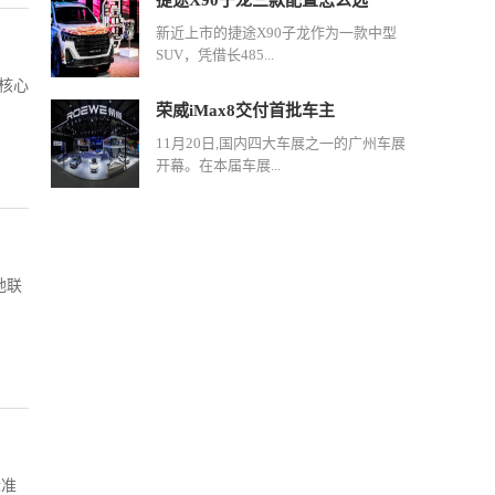
捷途X90子龙三款配置怎么选
新近上市的捷途X90子龙作为一款中型
SUV，凭借长485...
为核心
荣威iMax8交付首批车主
11月20日,国内四大车展之一的广州车展
开幕。在本届车展...
地联
标准