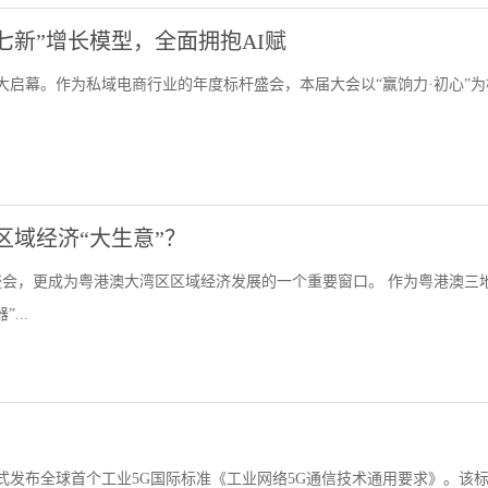
七新”增长模型，全面拥抱AI赋
盛大启幕。作为私域电商行业的年度标杆盛会，本届大会以“赢饷力·初心”
区域经济“大生意”？
会，更成为粤港澳大湾区区域经济发展的一个重要窗口。 作为粤港澳三
...
式发布全球首个工业5G国际标准《工业网络5G通信技术通用要求》。该