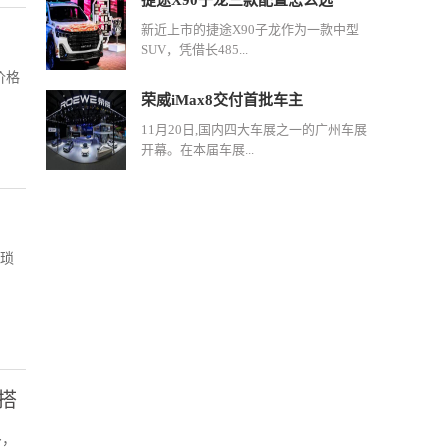
捷途X90子龙三款配置怎么选
新近上市的捷途X90子龙作为一款中型
SUV，凭借长485...
价格
荣威iMax8交付首批车主
11月20日,国内四大车展之一的广州车展
开幕。在本届车展...
常琐
搭
多，