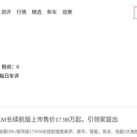
测评
行情
精选
新车
观察
w 粉丝：0
在每日车评
5KM长续航版上市售价17.98万起，引领家庭出
比亚迪唐DM-i智驾版175KM长续航版携美学、豪华、智能、安全、效能5大旗