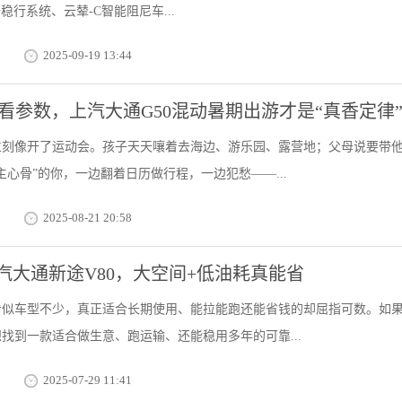
稳行系统、云辇-C智能阻尼车...
2025-09-19 13:44
看参数，上汽大通G50混动暑期出游才是“真香定律
立刻像开了运动会。孩子天天嚷着去海边、游乐园、露营地；父母说要带
主心骨”的你，一边翻着日历做行程，一边犯愁——...
2025-08-21 20:58
汽大通新途V80，大空间+低油耗真能省
看似车型不少，真正适合长期使用、能拉能跑还能省钱的却屈指可数。如
找到一款适合做生意、跑运输、还能稳用多年的可靠...
2025-07-29 11:41