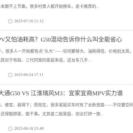
本跟不上节奏。很多村里人都开始换车，皮卡推荐的...
2025-07-10 11:12
PV又怕油耗高？G50混动告诉你什么叫全能省心
V，很多人一开始都有点“头大”——空间要够大、油耗得低、价格别太高
其对于有娃、三代同堂的家庭来说，这台车几乎...
2025-06-24 17:11
通G50 VS 江淮瑞风M3：宜家宜商MPV实力谁
跑、便宜、装得下；而现在，很多家庭买车时有了全新思路——不仅要空
还得能顾家、能干事。尤其是二胎家庭、创业打拼一族...
2025-06-18 23:49