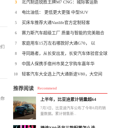
北汽制造锐胜王牌M7 CNG：城际客运新
3
电比油低： 更低更大更强 中型SUV
4
买床车推荐大通Vanlife官方定制轻客
5
赛力斯汽车超级工厂 质量与智能的完美融合
6
”
家庭用车15万左右哪款好大通G70， 以
7
他们
寻同路者，从长安出发，长安汽车体验官全球
8
中国人保携手宿州市昊之宇购车嘉年华
9
轻客汽车大全选上汽大通新途V80，大空间
10
推荐阅读
Recommend
果你
上半年，比亚迪累计销量超64
7月3日，比亚迪汽车公布了今年6月的销
量数据。累计销售新...