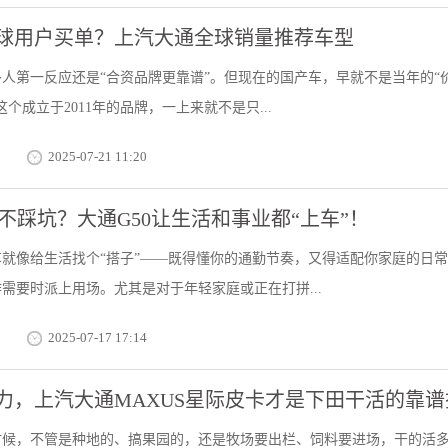
球用户买单？上汽大通全球销量推荐车型
人第一反应还是“合资品牌更靠谱”。但现在的国产车，早就不是当年的“
个成立于2011年的品牌，一上来就不是只...
2025-07-21 11:20
不踩坑？大通G50让生活和事业都“上车”！
就像给生活找个“搭子”——既得懂你的通勤节奏，又得适配你家庭的日
需要时派上用场。尤其是对于年轻家庭或正在打拼...
2025-07-17 17:14
力，上汽大通MAXUS星际皮卡才是下田干活的靠谱
时候，不管是种地的、搞果园的，还是牧场要出栏、饲料要进场，干的活