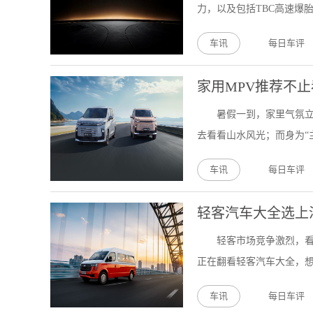
力，以及包括TBC高速爆胎
车讯
每日车评
家用MPV推荐不止
暑假一到，家里气氛
去看看山水风光；而身为“
车讯
每日车评
轻客汽车大全选上
轻客市场竞争激烈，
正在翻看轻客汽车大全，想
车讯
每日车评