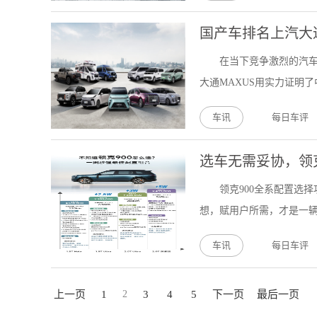
国产车排名上汽大
在当下竞争激烈的汽
大通MAXUS用实力证明了
车讯
每日车评
选车无需妥协，领克
领克900全系配置选
想，赋用户所需，才是一辆合格
车讯
每日车评
上一页
1
2
3
4
5
下一页
最后一页