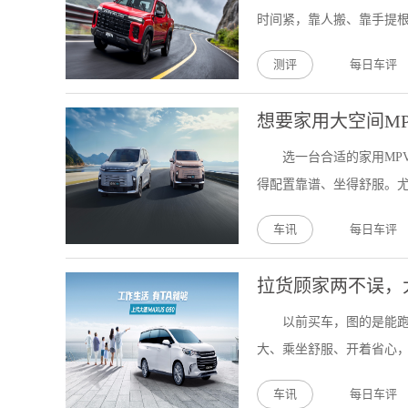
时间紧，靠人搬、靠手提根
测评
每日车评
想要家用大空间M
选一台合适的家用MP
得配置靠谱、坐得舒服。尤
车讯
每日车评
拉货顾家两不误，大
以前买车，图的是能
大、乘坐舒服、开着省心，
车讯
每日车评