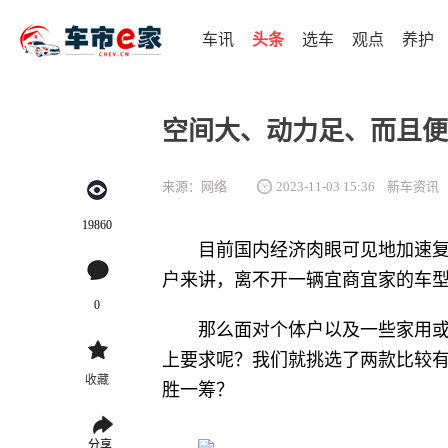
车讯
头条
选车
观点
养护
空间大、动力足、而且便
来源：网络
2023-11-03 15:36
新车资讯
19860
目前国内经济肉眼可见地加速
户来讲，离不开一辆宜商宜家的车
0
那么面对个体户以及一些家用
上要求呢？我们就挑选了两款比较有
收藏
胜一筹？
分享