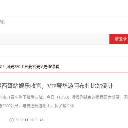
宜！风光380比五菱宏光V更值得看
墨西哥站娱乐收官，VIP奢华游阿布扎比站倒计
3年利来F1赛车剩下最后三战，今日（10/30）凌晨刚结束的墨西哥大奖赛，
2200公尺，与普通赛道相比，多了些许体...
2023-11-01 09:46