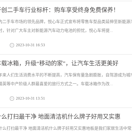
开创二手车行业标杆：购车享受终身免费保养！
内二手车市场的领先品牌，悦心车正式宣布将零售车型品类延伸至新能源
时，针对广大车主对新能源汽车动力电池的担忧，悦心车将提...
2023-10-31 16:53
车载冰箱，升级“移动的家”，让汽车生活更美好
年来人们生活消费水平的不断提高，汽车保有量急剧膨胀，自驾游成为城
精英等中产阶级人群最喜爱的旅行方式之一。车载冰箱作为改...
2023-10-31 13:51
什么打扫最干净 地面清洁机什么牌子好用又实惠
什么打扫最干净 地面清洁机什么牌子好用又实惠地板是我们家居生活中常