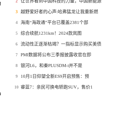
让世界看到中国科技的力量，中国新能源
2
力
越野爱好者的心声:哈弗猛龙让我重新燃
3
海南“海政通”平台已覆盖2381个部
4
综合续航1231km！2024款岚图
5
，
流动性正逐渐枯竭？一指标显示购买美债
6
PMI数据将公布三季报披露收官在即
7
银河L6，和秦PLUSDM-i并不是
8
10月1日仰望全新ES9开启预售：预
9
睿蓝7：亲民可换电轿跑SUV，售价1
10
中