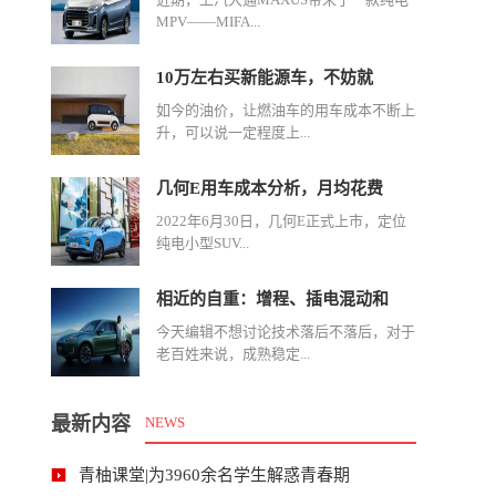
MPV——MIFA...
10万左右买新能源车，不妨就
如今的油价，让燃油车的用车成本不断上
升，可以说一定程度上...
几何E用车成本分析，月均花费
2022年6月30日，几何E正式上市，定位
纯电小型SUV...
相近的自重：增程、插电混动和
今天编辑不想讨论技术落后不落后，对于
老百姓来说，成熟稳定...
最新内容
NEWS
青柚课堂|为3960余名学生解惑青春期