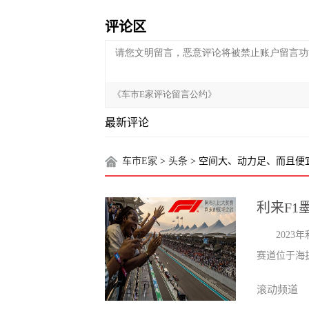
评论区
最新评论
车市E家
>
头条
> 空间大、动力足、而且便
利来F1
202
赛道位于海拔
滚动频道