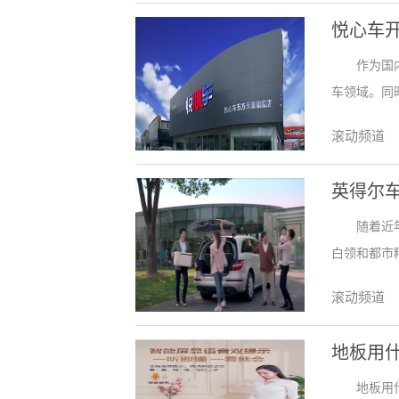
悦心车
作为国
车领域。同
滚动频道
英得尔
随着近
白领和都市
滚动频道
地板用
地板用