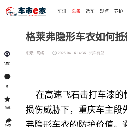
车讯
头条
选车
观点
养护
格莱弗隐形车衣如何抵
来源：网络
2025-04-16 14:36
汽车有型
9552
0
在高速飞石击打车漆的
损伤威胁下，重庆车主段
收藏
弗隐形车衣的防护价值。通
分享