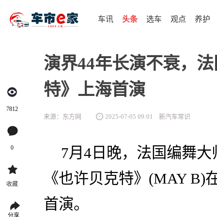
车讯
头条
选车
观点
养护
演界44年长演不衰，
特》上海首演
7812
来源：东方网
2025-07-05 09:01
新汽车常识
0
7月4日晚，法国编舞大
《也许贝克特》(MAY B
收藏
首演。
分享