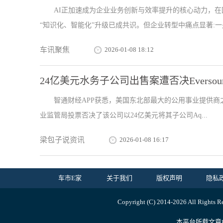
AI正加速成为企业业务创新与效率提升的核心动力，在
“知识化、智能化”升级已成共识。但企业转型中痛点显著:一是
车讯聚焦
2026-01-08 18:12
24亿美元水务子公司出售案遭否决Eversource
智通财经APP获悉，美国东北部最大的公用事业提供商之一Ev
业监管局投票否决了该公司以24亿美元将其子公司Aq...
梁包子说资讯
2026-01-08 16:17
车市E家
关于我们
版权声明
隐私
Copyright (C) 2014-
2026 All Ri
本平台所载文章由内