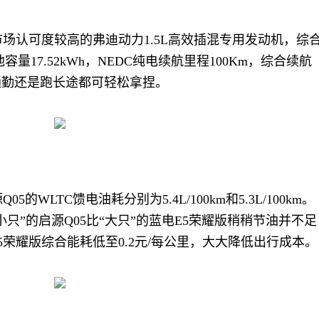
市场认可度较高的弗迪动力1.5L高效插混专用发动机，综
池容量17.52kWh，NEDC纯电续航里程100Km，综合续航
常通勤还是跑长途都可轻松拿捏。
的WLTC馈电油耗分别为5.4L/100km和5.3L/100km。
只”的启源Q05比“大只”的蓝电E5荣耀版稍稍节油并不足
荣耀版综合能耗低至0.2元/每公里，大大降低出行成本。