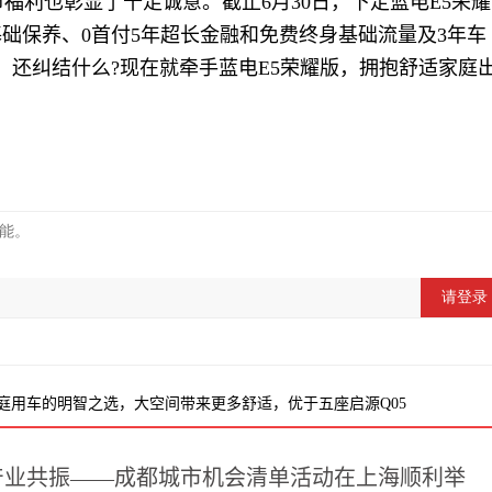
福利也彰显了十足诚意。截止6月30日，下定蓝电E5荣耀
础保养、0首付5年超长金融和免费终身基础流量及3年车
，还纠结什么?现在就牵手蓝电E5荣耀版，拥抱舒适家庭
家庭用车的明智之选，大空间带来更多舒适，优于五座启源Q05
产业共振——成都城市机会清单活动在上海顺利举