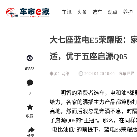
车讯
头条
选车
观点
养护
大七座蓝电E5荣耀版：
适，优于五座启源Q05
63553
来源：网络
2024-04-26 10:00
汽车世界
明智的消费者选车，电和油“都
0
给力，各家的混插主力产品都算能打，
高地，然而后浪总是奔涌不息，时隔不
收藏
了启源Q05的“王冠”。那么，在同
“电比油低”的前提下，蓝电E5荣耀版
分享