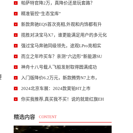
帕萨特官降2万，真降价还是玩套路？
精准管控“生态宝库”
新款奔驰EQS首次亮相,外观和内饰都有升
揽胜对决宝马X7，谁更能满足用户的多元化
强过宝马奔驰同级领先，途观LPro亮相实
而立之年咋买车？亲测“六边形”新能源SU
神舟十八号载人飞船发射取得圆满成功
要
入门版降价6.2万元，新款腾势N7上市，
2024北京车展：2024款昊铂HT上市
你买我推荐,真买我不买！说的就是红旗EH
精选内容
CONTENT