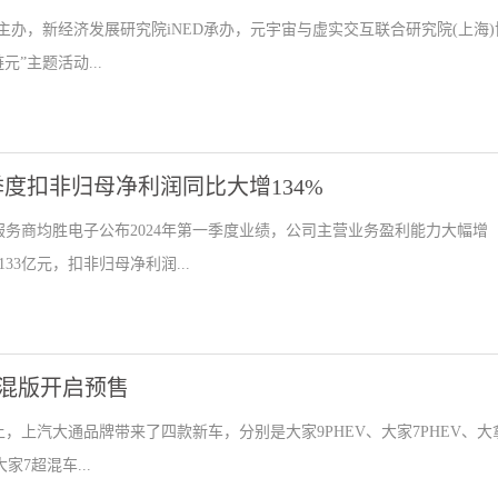
委主办，新经济发展研究院iNED承办，元宇宙与虚实交互联合研究院(上海)
”主题活动...
度扣非归母净利润同比大增134%
服务商均胜电子公布2024年第一季度业绩，公司主营业务盈利能力大幅增
3亿元，扣非归母净利润...
9超混版开启预售
展上，上汽大通品牌带来了四款新车，分别是大家9PHEV、大家7PHEV、大
7超混车...