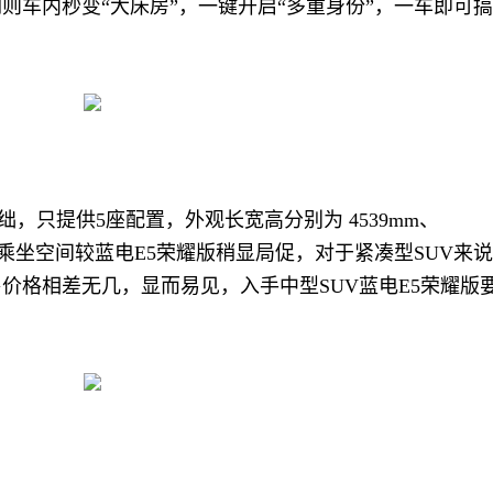
则车内秒变“大床房”，一键开启“多重身份”，一车即可搞
绌，只提供5座配置，外观长宽高分别为 4539mm、
6mm，乘坐空间较蓝电E5荣耀版稍显局促，对于紧凑型SUV来说
价格相差无几，显而易见，入手中型SUV蓝电E5荣耀版