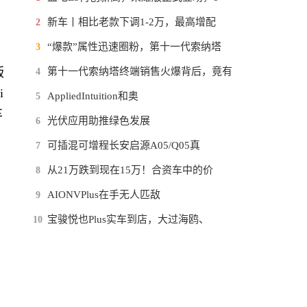
新车丨相比老款下调1-2万，最高增配
2
“爆款”属性迅速圈粉，第十一代索纳塔
3
版
第十一代索纳塔终端销售火爆背后，竟有
4
i
AppliedIntuition和奥
5
车
光伏应用助推绿色发展
6
可插混可增程长安启源A05/Q05真
7
从21万跌到现在15万！合资车中的价
8
AIONVPlus在手无人匹敌
9
宝骏悦也Plus实车到店，大过海鸥、
10