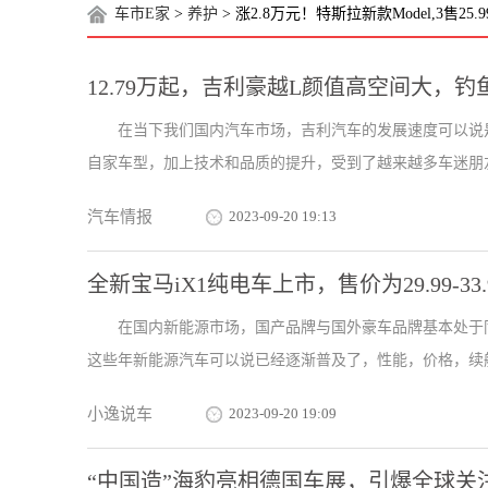
车市E家
>
养护
> 涨2.8万元！特斯拉新款Model,3售2
12.79万起，吉利豪越L颜值高空间大，
在当下我们国内汽车市场，吉利汽车的发展速度可以说
自家车型，加上技术和品质的提升，受到了越来越多车迷朋友
汽车情报
2023-09-20 19:13
全新宝马iX1纯电车上市，售价为29.99-33.
在国内新能源市场，国产品牌与国外豪车品牌基本处于
这些年新能源汽车可以说已经逐渐普及了，性能，价格，续航
小逸说车
2023-09-20 19:09
“中国造”海豹亮相德国车展，引爆全球关