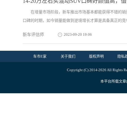
14-20万左右买混动SUV口碑好颜值高，
在增量市场阶段，新车推出市场基本都能获得不错的销
口碑的时期，如今销量能做到逆境增长才算是具备真正的竞争力
新车评估师
2023-09-20 19:06
车市E家
关于我们
版权声明
隐私
Copyright (C) 2014-
2026 All Ri
本平台所载文章由内