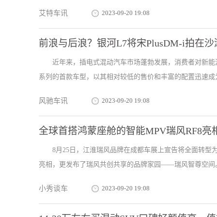
艾特车讯
2023-09-20 19:08
前浪与后浪？银河L7将宋PlusDM-i拍在
近年来，插电式混动汽车市场蓬勃发展，消费者对新能源
系列的首款车型，以其相对较低的售价和丰富的配置迅速成为混
风驰车讯
2023-09-20 19:08
全球首搭鸿蒙座舱的智能MPV瑞风RF8亮
8月25日，江淮瑞风品牌在成都车展上宣告将全面转型为
亮相，更发布了瑞风共创共享的品牌家园——瑞风智尊空间。 
小秀谈车
2023-09-20 19:08