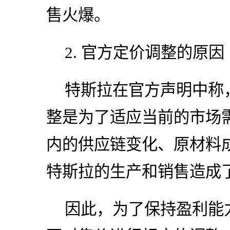
售火爆。
2. 官方定价调整的原因
特斯拉在官方声明中称，对
整是为了适应当前的市场
内的供应链变化、原材料
特斯拉的生产和销售造成
因此，为了保持盈利能