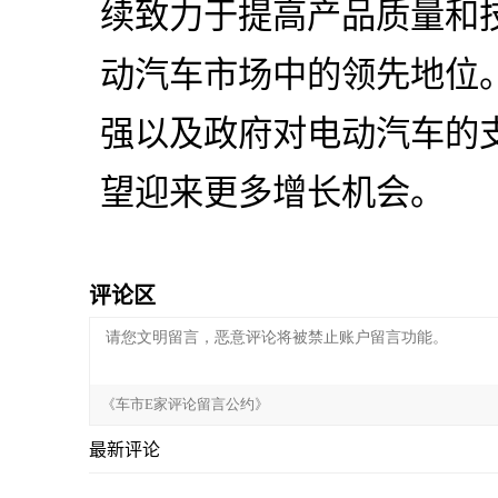
续致力于提高产品质量和
动汽车市场中的领先地位
强以及政府对电动汽车的
望迎来更多增长机会。
评论区
最新评论