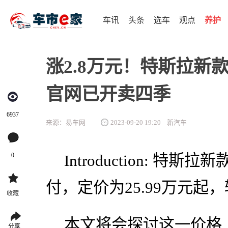
车讯
头条
选车
观点
养护
涨2.8万元！特斯拉新款Mo
官网已开卖四季
6937
来源：易车网
2023-09-20 19:20
新汽车
0
Introduction: 特斯
付，定价为25.99万元起
收藏
本文将会探讨这一价格
分享