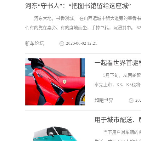
河东“守书人”：“把图书馆留给这座城”
河东大地，书香漫城。 在山西运城中银大道旁的墨香书
们有的靠在桌旁、有的席地而坐，手捧书籍，沉浸其中。 62岁
新车论坛
2026-06-02 12:21
一起看世界首驱
5月下旬，AI两轮
率先上市，K3、K5也
超跑世界
20
用于城市配送、
当下用户对车辆的