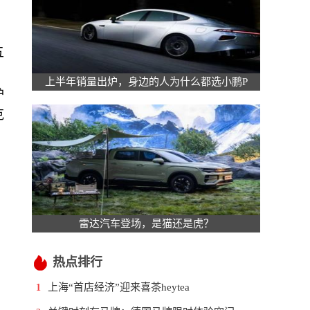
五
上半年销量出炉，身边的人为什么都选小鹏P
护
克
。
雷达汽车登场，是猫还是虎？
热点排行
上海“首店经济”迎来喜茶heytea
1