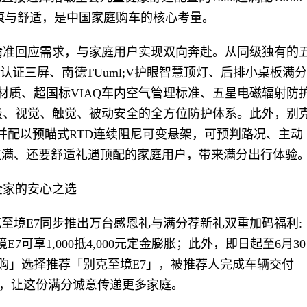
康与舒适，是中国家庭购车的核心考量。
精准回应需求，与家庭用户实现双向奔赴。从同级独有的
光认证三屏、南德TUuml;V护眼智慧顶灯、后排小桌板满分
母婴级材质、超国标VIAQ车内空气管理标准、五星电磁辐射防
吸、视觉、触觉、被动安全的全方位防护体系。此外，别
，并配以预瞄式RTD连续阻尼可变悬架，可预判路况、主动
拉满、还要舒适礼遇顶配的家庭用户，带来满分出行体验
全家的安心之选
至境E7同步推出万台感恩礼与满分荐新礼双重加码福利:
7可享1,000抵4,000元定金膨胀；此外，即日起至6月30
「推荐购」选择推荐「别克至境E7」，被推荐人完成车辆交付
积分，让这份满分诚意传递更多家庭。