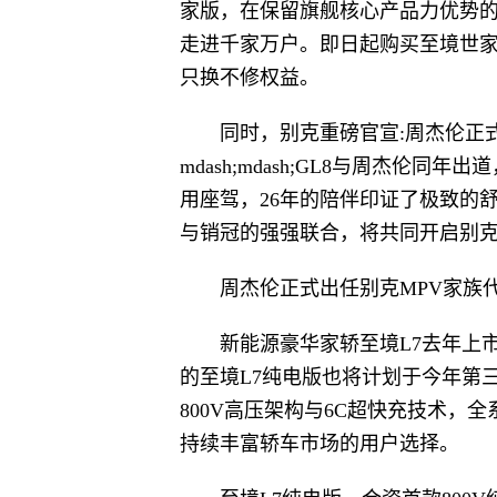
家版，在保留旗舰核心产品力优势的
走进千家万户。即日起购买至境世
只换不修权益。
同时，别克重磅官宣:周杰伦正
mdash;mdash;GL8与周杰伦
用座驾，26年的陪伴印证了极致的
与销冠的强强联合，将共同开启别克
周杰伦正式出任别克MPV家族
新能源豪华家轿至境L7去年上
的至境L7纯电版也将计划于今年第
800V高压架构与6C超快充技术，
持续丰富轿车市场的用户选择。