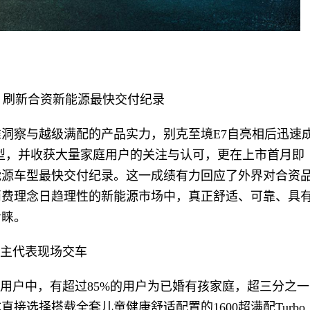
，刷新合资新能源最快交付纪录
洞察与越级满配的产品实力，别克至境E7自亮相后迅速
点车型，并收获大量家庭用户的关注与认可，更在上市首月即
能源车型最快交付纪录。这一成绩有力回应了外界对合资
消费理念日趋理性的新能源市场中，真正舒适、可靠、具
青睐。
与车主代表现场交车
00位用户中，有超过85%的用户为已婚有孩家庭，超三分之一
接选择搭载全套儿童健康舒适配置的1600超满配Turbo