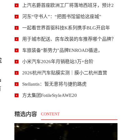
上汽名爵首座欧洲工厂将落地西班牙，预计2
河东“守书人”：“把图书馆留给这座城”
一起看世界首驱科技K系列携手BLG开启年
用于城市配送、房车改装的车推荐哪个品牌？
车旅装备“新势力”品牌ENROAD循途，
成
小米汽车2026年月销稳站3万+台阶
2026杭州汽车贴膜实测｜膜小二杭州直营
品
Stellantis：暂无意将与捷豹路虎
有
方太集团FotileStyleAWE20
精选内容
CONTENT