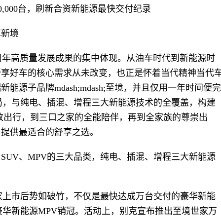
0,000台，刷新合资新能源最快交付纪录
享新境
周年高质量发展成果的集中体现。从油车时代到新能源时
舒享好车的核心需求从未改变，也正是怀着当代精神当代
源子品牌mdash;mdash;至境，并且仅用一年时间便完
布局，与纯电、插混、增程三大新能源技术的全覆盖，构建
致出行，到三口之家的全能陪伴，再到全家族的尊崇出
户提供最适合的舒享之选。
SUV、MPV的三大品类，纯电、插混、增程三大新能源
家上市后势如破竹，不仅是最快达成万台交付的豪华新能
级豪华新能源MPV销冠。活动上，别克宣布推出至境世家万