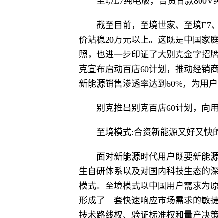
至境L7纯电版，合资首款800V
截至目前，至境世家、至境E7
价站稳20万元以上。这既是中国家
照，也进一步印证了大别克金字招
克宣布启动百店60计划，推动经销商
新能源销售渗透率达到60%，为用
别克推出别克百店60计划，向
至境模式:合资新能源又好又快
面对新能源时代用户既要新能
生自研体系以及对国内科技生态的深度整
模式。至境模式以中国用户需求为
形成了一套快速响应市场需求的敏
技术路线权、验证标准权和量产决