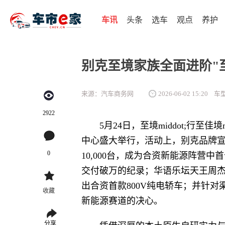
车讯
头条
选车
观点
养护
别克至境家族全面进阶"
来源：汽车商务网
2026-06-02 15:20
车
2922
5月24日，至境middot;行至佳
中心盛大举行，活动上，别克品牌宣
0
10,000台，成为合资新能源阵营
交付破万的纪录；华语乐坛天王周杰
出合资首款800V纯电轿车；并针对渠
收藏
新能源赛道的决心。
分享