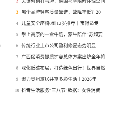
关键时刻有马牌：德国马牌限时体验空间
2
哪个品牌轻客质量靠谱，故障率低？20
3
儿童安全座椅0到12岁推荐丨宝得适专
4
攀上高原的一盒牛奶，蒙牛陪伴“苏超要
5
车
传统行业上市公司盈利修复态势明显
6
广西促消费提质扩容总体方案出炉全年将
7
深化低碳布局，打造绿色出行！世界自然
8
聚力贵州旅居共享多彩生活｜2026年
9
抖音生活服务“三八节”数据：女性消费
10