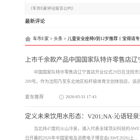
最新评论
车市E家
>
头条
> 儿童安全座椅0到12岁推荐丨宝得适
上市千余款产品中国国家队特许零售店辽
中国国家队特许零售店辽宁首店开业仪式29日在沈阳市
209号。作为沈阳乃至东北地区标杆级体育文创体验店，该店是
爱车推荐
2026-05-31 17:43
定义未来饮用水形态：V201;NA·沁语轻泉
当北纬47度的火山冷泉，涌入代表全球顶尖科技的AWE
日开幕的2026年中国家电及消费电子博览会(AWE2026)上...