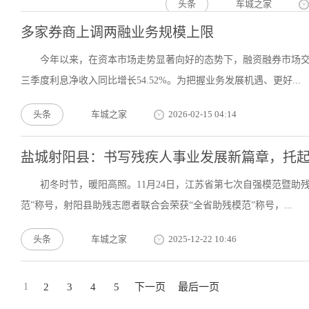
头条
车城之家
多家券商上调两融业务规模上限
今年以来，在资本市场走势显著向好的态势下，融资融券市场
三季度利息净收入同比增长54.52%。为把握业务发展机遇、更好...
头条
车城之家
2026-02-15 04:14
盐城射阳县：书写残疾人事业发展新篇章，托起
初冬时节，暖阳高照。11月24日，江苏省第七次自强模范暨助
范”称号，射阳县助残志愿者联合会荣获“全省助残模范”称号，...
头条
车城之家
2025-12-22 10:46
1
2
3
4
5
下一页
最后一页