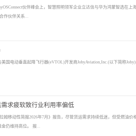
onyOSConnect伙伴峰会上，智慧照明领军企业立达信与华为鸿蒙智选在上
作伙伴关系...
器
动垂直起降飞行器(eVTOL)开发商JobyAviation,Inc.(以下简称Joby
运需求疲软致行业利用率偏低
姆移动性简报2026年7月》报告，尽管货运需求持续低迷，但受燃油价
金仍维持高位。 报...