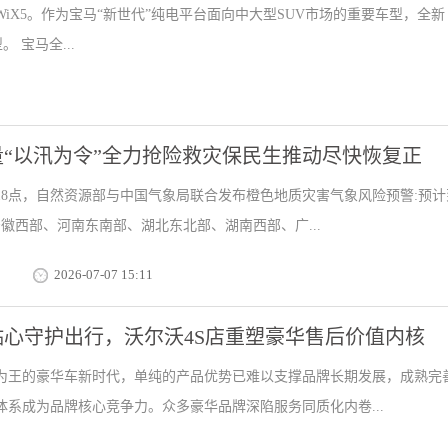
iX5。作为宝马“新世代”纯电平台面向中大型SUV市场的重要车型，全新
 宝马全...
量“以汛为令”全力抢险救灾保民生推动尽快恢复正
日18点，自然资源部与中国气象局联合发布橙色地质灾害气象风险预警:预计
安徽西部、河南东南部、湖北东北部、湖南西部、广...
2026-07-07 15:11
贴心守护出行，沃尔沃4S店重塑豪华售后价值内核
为王的豪华车新时代，单纯的产品优势已难以支撑品牌长期发展，成熟完
体系成为品牌核心竞争力。众多豪华品牌深陷服务同质化内卷...