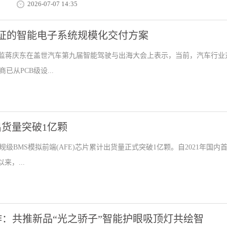
2026-07-07 14:35
同验证的智能电子系统规模化交付方案
应用技术总监蒋庆东在盖世汽车第九届智能驾驶与出海大会上表示，当前，汽车行业
从PCB级设...
出货量突破1亿颗
BMS模拟前端(AFE)芯片累计出货量正式突破1亿颗。自2021年国内
来，...
：共推新品“光之骄子”智能护眼吸顶灯共绘智