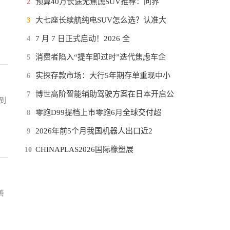
预算40万长途无焦虑SUV推荐：问界
2
大七座长续航纯电SUV怎么选？认准大
3
7 月 7 日正式启动！2026 全
4
消费者陷入“提车即过时”迭代焦虑车企
5
实探存款市场：大行5年期存单重现中小
6
博世高阶智能辅助驾驶方案在日本开启公
7
到
零跑D99提档上市零跑6月全球交付超
8
2026年前5个月我国机器人出口近2
9
CHINAPLAS2026国际橡塑展
10
善