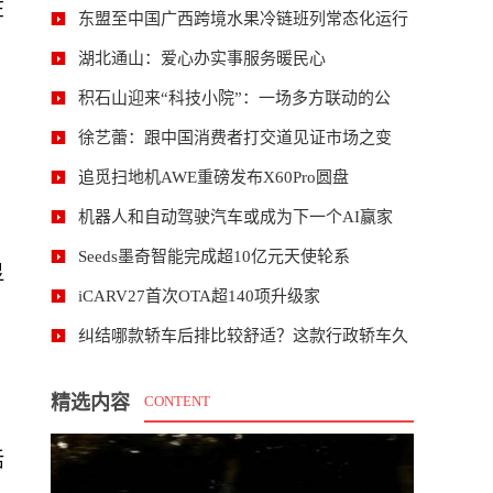
在
东盟至中国广西跨境水果冷链班列常态化运行
湖北通山：爱心办实事服务暖民心
积石山迎来“科技小院”：一场多方联动的公
徐艺蕾：跟中国消费者打交道见证市场之变
追觅扫地机AWE重磅发布X60Pro圆盘
机器人和自动驾驶汽车或成为下一个AI赢家
Seeds墨奇智能完成超10亿元天使轮系
显
iCARV27首次OTA超140项升级家
纠结哪款轿车后排比较舒适？这款行政轿车久
精选内容
CONTENT
、
活