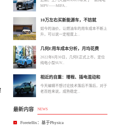
MPV——MIFA...
10万左右买新能源车，不妨就
如今的油价，让燃油车的用车成本不断上
升，可以说一定程度上...
几何E用车成本分析，月均花费
2022年6月30日，几何E正式上市，定位
纯电小型SUV...
相近的自重：增程、插电混动和
今天编辑不想讨论技术落后不落后，对于
健
老百姓来说，成熟稳定...
最新内容
NEWS
Foretellix：基于Physica