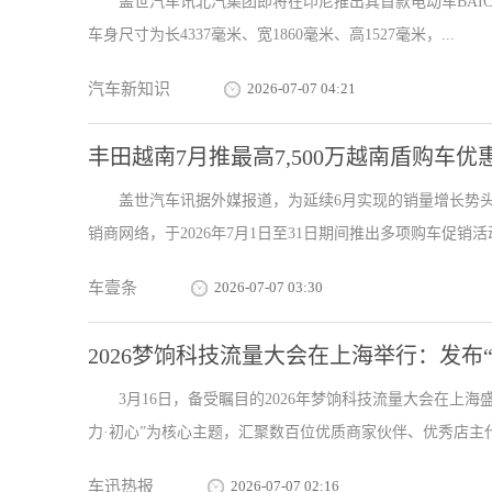
盖世汽车讯北汽集团即将在印尼推出其首款电动车BAIC
车身尺寸为长4337毫米、宽1860毫米、高1527毫米，...
汽车新知识
2026-07-07 04:21
丰田越南7月推最高7,500万越南盾购车优
盖世汽车讯据外媒报道，为延续6月实现的销量增长势头
销商网络，于2026年7月1日至31日期间推出多项购车促销活动。
车壹条
2026-07-07 03:30
2026梦饷科技流量大会在上海举行：发布
3月16日，备受瞩目的2026年梦饷科技流量大会在上
力·初心”为核心主题，汇聚数百位优质商家伙伴、优秀店主代表
车迅热报
2026-07-07 02:16