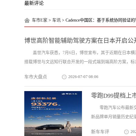
最新评论
车市E家
>
车讯
> Cadence中国区：基于系统协同验
博世高阶智能辅助驾驶方案在日本开启公
盖世汽车获悉，7月6日，博世宣布，其于近期在日本
搭载博世与文远知行联合开发的一段式端到端高阶方案，标志
车市大盘点
2026-07-07 08:06
零跑D99提档上
零跑汽车公布最新交
新品牌单月销量历史纪录
新车车评
20