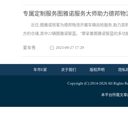
专属定制服务图雅诺服务大师助力德邦物
近日,图雅诺轻客为德邦物流开展车辆巡检服务,助力其积
方的仓储,其中22辆图雅诺智蓝。”摩挲着图雅诺智蓝的多功能.
爱车秀
2023-09-27 17:29
车市E家
关于我们
版权声明
隐私
Copyright (C) 2014-
2026 All Ri
本平台所载文章由内