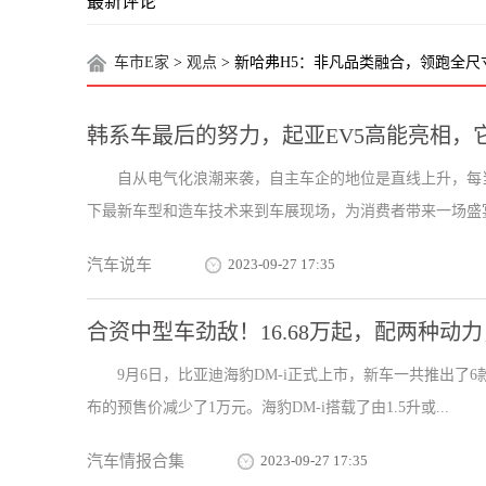
最新评论
车市E家
>
观点
> 新哈弗H5：非凡品类融合，领跑全尺
韩系车最后的努力，起亚EV5高能亮相，
自从电气化浪潮来袭，自主车企的地位是直线上升，每
下最新车型和造车技术来到车展现场，为消费者带来一场盛宴。当
汽车说车
2023-09-27 17:35
合资中型车劲敌！16.68万起，配两种动力
9月6日，比亚迪海豹DM-i正式上市，新车一共推出了6款
布的预售价减少了1万元。海豹DM-i搭载了由1.5升或...
汽车情报合集
2023-09-27 17:35