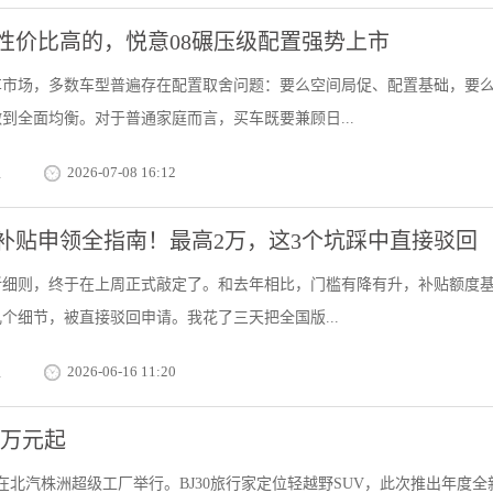
性价比高的，悦意08碾压级配置强势上市
车市场，多数车型普遍存在配置取舍问题：要么空间局促、配置基础，要
到全面均衡。对于普通家庭而言，买车既要兼顾日...
栏
2026-07-08 16:12
新补贴申领全指南！最高2万，这3个坑踩中直接驳回
换新细则，终于在上周正式敲定了。和去年相比，门槛有降有升，补贴额度
个细节，被直接驳回申请。我花了三天把全国版...
栏
2026-06-16 11:20
9万元起
会在北汽株洲超级工厂举行。BJ30旅行家定位轻越野SUV，此次推出年度全