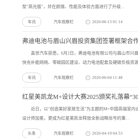
型“高光版”，并在颜值、性能及体验方面进行了升级...
车讯
汽车观察栏
2026-06-13 01:14
弗迪电池与眉山兴眉投资集团签署框架合
盖世汽车获悉，6月2日，弗迪电池有限公司与眉山市兴
快充补能网络、零碳园区建设、动力电池配套及硬碳负极资源开
车讯
汽车观察栏
2026-06-04 11:48
红星美凯龙M+设计大赛2025颁奖礼落幕“30
近日，以“创造美好家居生活”为主题的M+中国高端室内设
设计师加冕，更成为红星美凯龙释放全新战略信号的重...
头条
汽车观察栏
2026-04-19 04:53