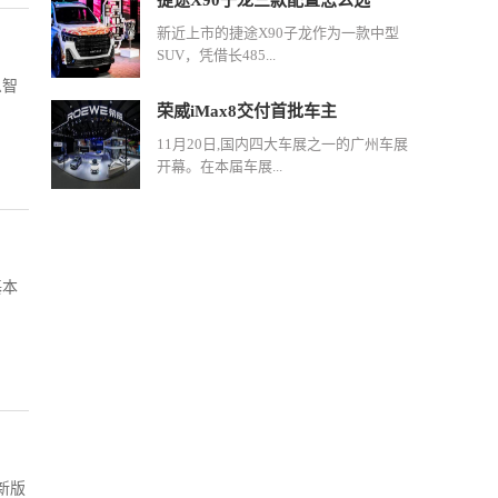
捷途X90子龙三款配置怎么选
新近上市的捷途X90子龙作为一款中型
SUV，凭借长485...
么智
荣威iMax8交付首批车主
11月20日,国内四大车展之一的广州车展
开幕。在本届车展...
基本
新版