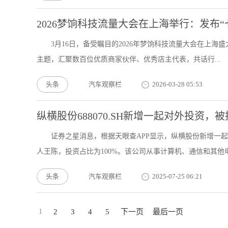
2026梦饷科技流量大会在上海举行：发布“
3月16日，备受瞩目的2026年梦饷科技流量大会在上海
主题，汇聚数百位优质商家伙伴、优秀店主代表，共话行...
头条
汽车观察栏
2026-03-28 05:53
纵横股份688070.SH新增一起对外投资
证券之星消息，根据天眼查APP显示，纵横股份新增一
人王陈，投资占比为100%。该公司从事计算机、通信和其他电子
头条
汽车观察栏
2025-07-25 06:21
1
2
3
4
5
下一页
最后一页