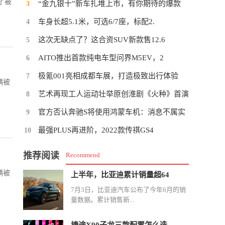
了被
“金九银十”新车扎堆上市，有你期待的爆款
3
车身长超5.1米，可选6/7座，标配2.
4
这次无缺点了？这合资SUV新款售12.6
5
AITO推出首款纯电车型问界M5EV，2
6
极氪001亮相成都车展，打造极致出行体验
7
辆被
艺术再现工人运动壮举原创淮剧《火种》首演
8
官方否认奔驰S将使用鸿蒙车机：消息不属实
9
最强PLUS再进阶，2022款传祺GS4
10
推荐阅读
Recommend
辆被
上半年，比亚迪累计销量超64
7月3日，比亚迪汽车公布了今年6月的销
量数据。累计销售新...