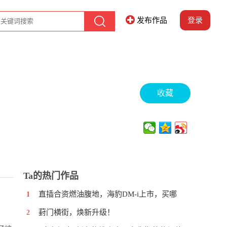
发布作品
登录
收藏
Ta的热门作品
直插合资燃油腹地，海豹DM-i上市，买哪
1
葑门横街，焕新升级！
2