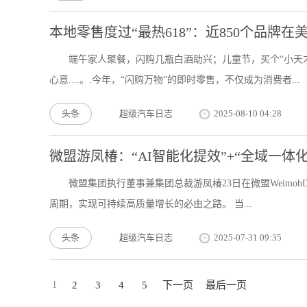
本地零售度过“最热618”：近850个品牌
端午家人聚餐，闪购几瓶白酒助兴；儿童节，买个“小天
心意....。.今年，“闪购万物”的即时零售，不仅成为消费者...
头条
超级汽车日志
2025-08-10 04:28
微盟游凤椿：“AI智能化提效”+“全域一
微盟集团执行董事兼集团总裁游凤椿23日在微盟Weimob
周期，实现可持续高质量增长的必由之路。 当...
头条
超级汽车日志
2025-07-31 09:35
1
2
3
4
5
下一页
最后一页