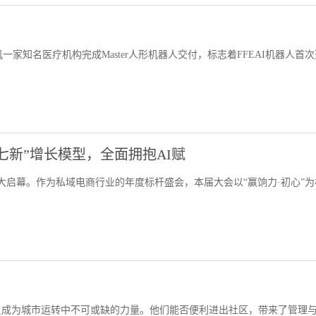
一家知名医疗机构完成Master人形机器人交付，标志着FFEAI机器人首
七新”增长模型，全面拥抱AI赋
盛大启幕。作为私域电商行业的年度标杆盛会，本届大会以“赢饷力·初心”
员成为城市运转中不可或缺的力量。他们能否便利进出社区，带来了管理