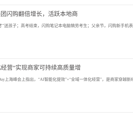
在美团闪购翻倍增长，活跃本地商
才”送孩子；高考结束，闪购笔记本电脑犒劳考生；父亲节，闪购新手机
体化经营”实现商家可持续高质量增
Day上海峰会上指出，“AI智能化提效”+“全域一体化经营”，是商家穿越新