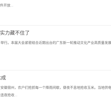
开放...
波实力藏不住了
28日举行。本届大会紧密结合近期出台的广东新一轮推动文化产业高质量发展
七成
在安徽宿州，农户们抢抓每一个降雨间歇，昼夜不息地抢收玉米。当地供
夜抢收...