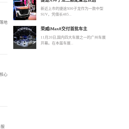
捷途X90子龙三款配置怎么选
新近上市的捷途X90子龙作为一款中型
SUV，凭借长485...
次落地
荣威iMax8交付首批车主
11月20日,国内四大车展之一的广州车展
开幕。在本届车展...
为核心
与服