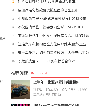
售价有调整32.18万起奥迪新款A4L车
3
更加简洁化新款路虎揽胜星脉官图发布
4
中期改款宝马X5正式发布外观设计和科技感
5
不仅国内销售，还要走向全球，MGMULA
6
梦饷科技携手中国乡村发展基金会、橄榄时光
7
求出
江淮汽车积极构建全方位用户触点,赋能企业
8
曾一车难求，如今销量不过万，大众高尔夫为
9
长续航大空间，2023买车就看合创Z03
10
推荐阅读
Recommend
座舱
上半年，比亚迪累计销量超64
7月3日，比亚迪汽车公布了今年6月的销
量数据。累计销售新...