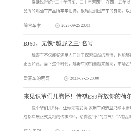
俗话说得好:“三十年河东，三十年河西”。在四、五年以
品牌的燃油车产品所牢牢把持，很难见到国产车的身影。以至于
综合车家
2023-09-25 23:03
BJ60，无愧“越野之王”名号
越野车不仅能够满足人们对于探索自然的热情，也能够
正因如此，当下这个时代，越野车的销量越来越高，市场占有
爱豪车的明哥
2023-09-25 23:00
来见识爷们儿胸怀！传祺ES9释放你的荷
像个爷们儿E样，让你无需妥协 家用车的造型只能中
成都车展正式亮相的传祺ES9，给你说“不”的底气！TA有品味