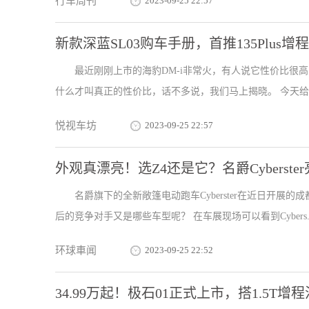
行车周刊
2023-09-25 22:57
新款深蓝SL03购车手册，首推135Plus增
最近刚刚上市的海豹DM-i非常火，有人说它性价比很
什么才叫真正的性价比，话不多说，我们马上揭晓。 今天给大
悦视车坊
2023-09-25 22:57
外观真漂亮！选Z4还是它？名爵Cyberste
名爵旗下的全新敞篷电动跑车Cyberster在近日开
后的竞争对手又是哪些车型呢？ 在车展现场可以看到Cybers..
环球車闻
2023-09-25 22:52
34.99万起！极石01正式上市，搭1.5T增