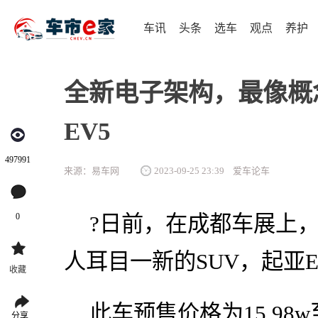
车讯
头条
选车
观点
养护
全新电子架构，最像概
EV5
497991
来源：易车网
2023-09-25 23:39
爱车论车
0
?日前，在成都车展上
人耳目一新的SUV，起亚E
收藏
此车预售价格为15.98w
分享