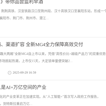
了》带你品尝监利早酒
铁、荆荆高铁、汉宜铁路汉口至荆州段、汉十高铁汉口至襄阳东站，形成一
阳市、荆门市、荆州市、潜江...
、渠道扩容 全新MG4全力保障高效交付
智趣大两厢”全新MG4自上市以来，凭借“高性价比+越级产品力”的双重优
场掀起热潮，上市仅15天，大定锁单量便突破2...
2025-09-29 16:59
是AI+万亿空间的产业
催化的产业变革正在加速实现。从“人工智能+”首次写入政府工作报告，
价，到特斯拉重启万亿...