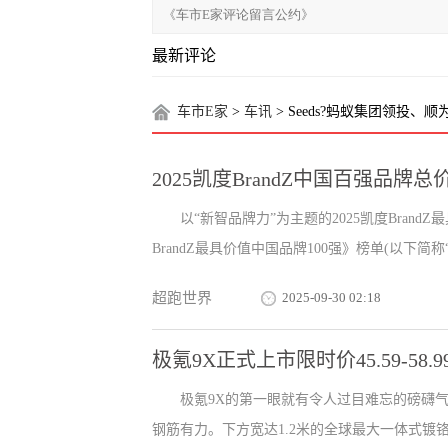
最新评论
车市E家
>
车讯
> Seeds?蚂蚁集团领投
2025凯度BrandZ中国百强品牌
以“新智品牌力”为主题的2025凯度Bran
BrandZ最具价值中国品牌100强》榜单(以下简称“品
超跑世界
2025-09-30 02:18
极氪9X正式上市限时价45.59-58.
极氪9X的第一眼就有令人过目难忘的磅礴气
钢筋有力。下方宽达1.2米的全球最大一体式镀铬