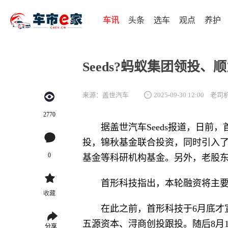
车讯
头条
选车
观点
养护
Seeds?蚂蚁集团领投
来源：盖世汽车
2025-09-30 12:00
老司
2770
据盖世汽车Seeds报道，日
投，锦秋基金联合投资，同时引入
0
基金等科研机构基金。另外，老股东顺
首形科技指出，本轮融资将主
收藏
在此之前，首形科技于6月底才宣
五源资本、浔商创投跟投。随后8月
分享