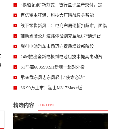
“换道领跑”新范式：智行盒子量产交付，定
百亿资本狂涌，科技大厂暗战具身智能
线下零售新风口：电商布局硬折扣超市，面临
辅助驾驶公开道路体验别克至境L7“逍遥智
燃料电池汽车市场迈向提质增效新阶段
发
24M推出全新电极到电池包技术提高电动汽
动
ST熊猫600599.SH新增一起对外投
承56载东风志东风轻卡“使命必达”
36.99万上市！猛士M817Max+版
精选内容
CONTENT