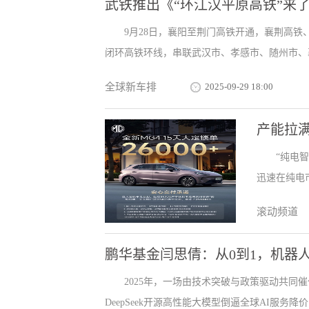
武铁推出《“环江汉平原高铁”来
9月28日，襄阳至荆门高铁开通，襄荆高
闭环高铁环线，串联武汉市、孝感市、随州市、襄
全球新车排
2025-09-29 18:00
产能拉满
“纯电
迅速在纯电市
滚动频道
鹏华基金闫思倩：从0到1，机器人
2025年，一场由技术突破与政策驱动共同
DeepSeek开源高性能大模型倒逼全球AI服务降