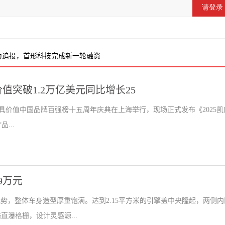
、顺为追投，首形科技完成新一轮融资
总价值突破1.2万亿美元同比增长25
dZ最具价值中国品牌百强榜十五周年庆典在上海举行，现场正式发布《2025凯
...
99万元
势，整体车身造型厚重饱满。达到2.15平方米的引擎盖中央隆起，两侧内
直瀑格栅，设计灵感源...