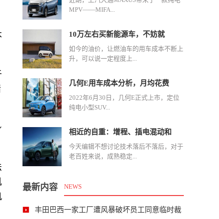
。
MPV——MIFA...
本
10万左右买新能源车，不妨就
如今的油价，让燃油车的用车成本不断上
升，可以说一定程度上...
于
几何E用车成本分析，月均花费
绪
2022年6月30日，几何E正式上市，定位
纯电小型SUV...
身
相近的自重：增程、插电混动和
今天编辑不想讨论技术落后不落后，对于
老百姓来说，成熟稳定...
法
肌
最新内容
NEWS
机
丰田巴西一家工厂遭风暴破坏员工同意临时裁