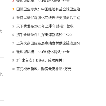
微盟游凤椿：“AI智能化提效”+“全
2
国际卫生专家：中国经验有益全球卫生治
3
坚持以进促稳强化底线思维更加灵活主动
4
天下秀发布2025年上半年财报：营收
5
式
携手全球伙伴共探出海新路径iPX20
6
上海大商国际布局高端食材供应链澳洲M
7
微盟游凤椿：“AI智能化提效”+“全
8
3年来首次！B转A，成功闯关！
9
东莞楼市新政：购房最高补贴3万元
10
其