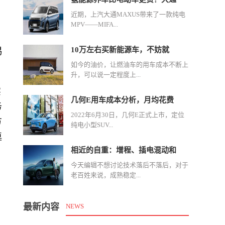
近期，上汽大通MAXUS带来了一款纯电
MPV——MIFA...
10万左右买新能源车，不妨就
易
如今的油价，让燃油车的用车成本不断上
升，可以说一定程度上...
实
几何E用车成本分析，月均花费
务
2022年6月30日，几何E正式上市，定位
方
纯电小型SUV...
奠
相近的自重：增程、插电混动和
今天编辑不想讨论技术落后不落后，对于
老百姓来说，成熟稳定...
最新内容
NEWS