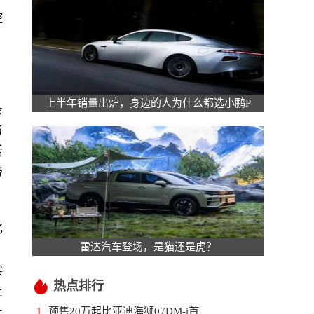
控
上半年销量出炉，身边的人为什么都选小鹏P
条
与
活
带
化
雷达汽车登场，是猫还是虎？
实
热点排行
上
止
预售20万起比亚迪海狮07DM-i首
1