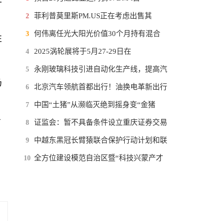
菲利普莫里斯PM.US正在考虑出售其
2
何伟离任光大阳光价值30个月持有混合
3
性
2025涡轮展将于5月27-29日在
4
永刚玻璃科技引进自动化生产线，提高汽
5
仍
北京汽车领航首都出行！油换电革新出行
6
中国“土猪”从濒临灭绝到摇身变“金猪
7
方
证监会：暂不具备条件设立重庆证券交易
8
中越东黑冠长臂猿联合保护行动计划和联
9
全方位建设模范自治区暨“科技兴蒙产才
10