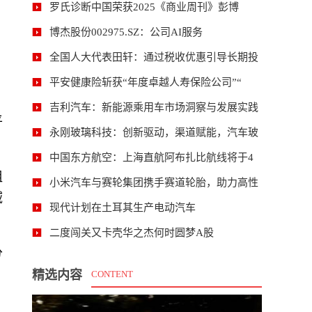
罗氏诊断中国荣获2025《商业周刊》彭博
博杰股份002975.SZ：公司AI服务
全国人大代表田轩：通过税收优惠引导长期投
平安健康险斩获“年度卓越人寿保险公司”“
吉利汽车：新能源乘用车市场洞察与发展实践
平
永刚玻璃科技：创新驱动，渠道赋能，汽车玻
中国东方航空：上海直航阿布扎比航线将于4
组
小米汽车与赛轮集团携手赛道轮胎，助力高性
域
现代计划在土耳其生产电动汽车
二度闯关又卡壳华之杰何时圆梦A股
分
精选内容
CONTENT