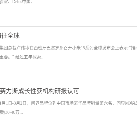
Delos中国、...
销往全球
集团总裁卢伟冰在西班牙巴塞罗那召开小米15系列全球发布会上表示:“推
。” 经过五年探索...
冠赛力斯成长性获机构研报认可
1月1日-3月2日，问界品牌位列中国市场豪华品牌销量第六名，问界M9稳
-40万...