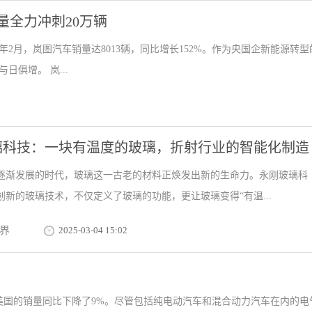
销量全力冲刺20万辆
5年2月，岚图汽车销量达8013辆，同比增长152%。作为央国企新能源转型
俱增。 岚...
璃科技：一块有温度的玻璃，折射行业的智能化制造
逐渐发展的时代，玻璃这一古老的材料正焕发出新的生命力。永刚玻璃科
创新的玻璃技术，不仅定义了玻璃的功能，更让玻璃变得“有温...
界
2025-03-04 15:02
美国的销量同比下降了9%。尽管包括纯电动汽车和混合动力汽车在内的电