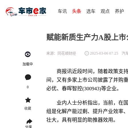
车讯
头条
选车
观点
养护
赋能新质生产力A股上市
来源：同花顺财经
2025-03-06 07:25
汽
加载中
商报讯近段时间，随着政策支持
间，又有多家上市公司披露了并购重组
0
必优、春晖智控(300943)等企业。
业内人士分析指出，当前，在
收藏
组是化解产能过剩、提升产业效率
壮大，具有明显的助推器效用。
分享