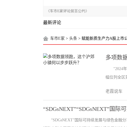
最新评论
车市E家
>
头条
> 赋能新质生产力A股上市
多项数
“202
幅位列全区第
老霞说车
“SDGsNEXT”“SDGsNEXT
“SDGsNEXT”国际可持续发展与绿色