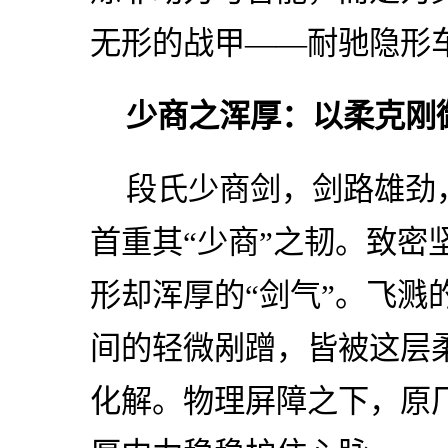
无形的战甲——耐驰隐形
少商之浑厚：以柔克刚
段氏少商剑，剑路雄劲
首重其“少商”之韧。致密
形却浑厚的“剑气”。飞溅
间的轻微剐蹭，皆被这层柔
化解。物理屏障之下，原