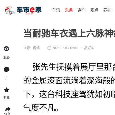
车讯
头条
选车
观点
养护
当耐驰车衣遇上六脉神
来源：网络
2025-07-03 18:02
一品好车
5130
张先生抚摸着展厅里那
的金属漆面流淌着深海般
0
下，这台科技座驾犹如初
收藏
气度不凡。
分享