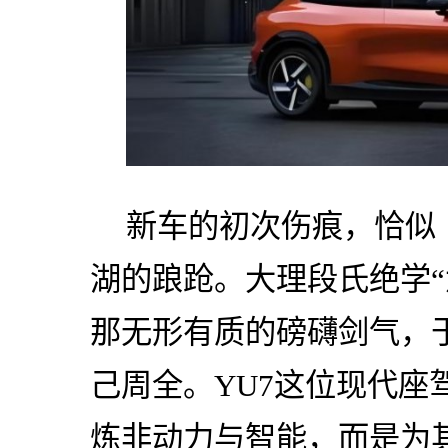
新车的初次伤痕，恰似
湖的踉跄。大理段氏绝学“
那无形有质的磅礴剑气，
己周全。YU7这位现代座
炼非动力与智能，而是为其