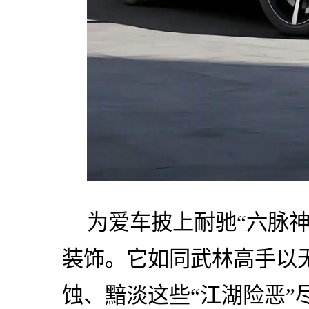
为爱车披上耐驰“六脉
装饰。它如同武林高手以
蚀、黯淡这些“江湖险恶”