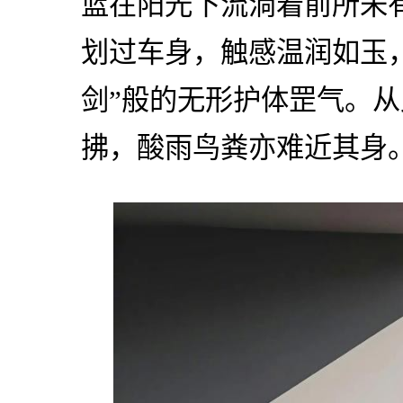
蓝在阳光下流淌着前所未
划过车身，触感温润如玉
剑”般的无形护体罡气。
拂，酸雨鸟粪亦难近其身