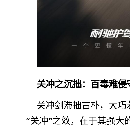
关冲之沉拙：百毒难侵
关冲剑滞拙古朴，大巧
“关冲”之效，在于其强大