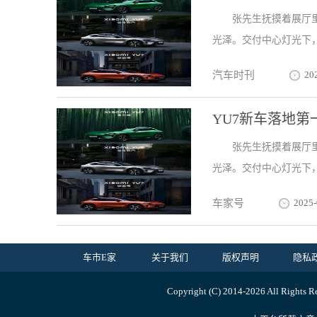
张先生抚摸着展厅
光泽。交付中心灯光下，
汽车时刊
20
YU7新车落地
张先生抚摸着展厅
光泽。交付中心灯光下，
车家号
2025-
车市E家
关于我们
版权声明
隐私
Copyright (C) 2014-
2026 All Ri