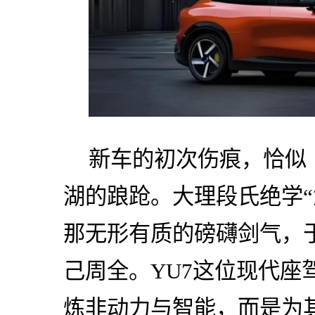
新车的初次伤痕，恰似
湖的踉跄。大理段氏绝学“
那无形有质的磅礴剑气，
己周全。YU7这位现代座
炼非动力与智能，而是为其