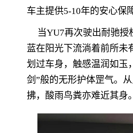
车主提供5-10年的安心保
当YU7再次驶出耐驰
蓝在阳光下流淌着前所未
划过车身，触感温润如玉
剑”般的无形护体罡气。
拂，酸雨鸟粪亦难近其身