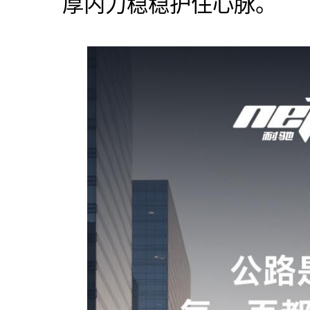
厚内力稳稳护住心脉。