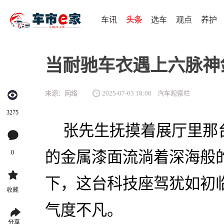
车讯
头条
选车
观点
养护
当耐驰车衣遇上六脉神
来源：网络
2025-07-03 18:00
汽车观察栏
3275
张先生抚摸着展厅里那
的金属漆面流淌着深海般
0
下，这台科技座驾犹如初
收藏
气度不凡。
分享