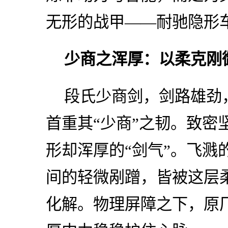
无形的战甲——耐驰隐形
少商之浑厚：以柔克刚
段氏少商剑，剑路雄劲
首重其“少商”之韧。致密
形却浑厚的“剑气”。飞溅
间的轻微剐蹭，皆被这层柔
化解。物理屏障之下，原