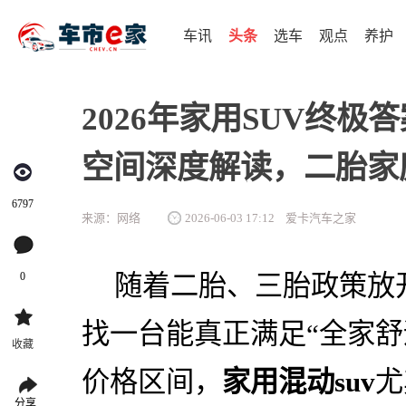
车讯
头条
选车
观点
养护
2026年家用SUV终极
空间深度解读，二胎家
6797
来源：网络
2026-06-03 17:12
爱卡汽车之家
0
随着二胎、三胎政策放
找一台能真正满足“全家舒适
收藏
价格区间，
家用混动suv
尤
分享