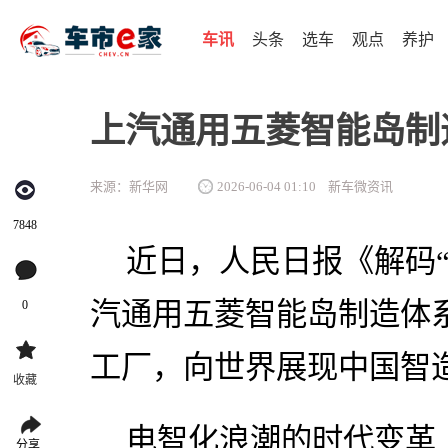
车讯
头条
选车
观点
养护
上汽通用五菱智能岛制
来源：新华网
2026-06-04 01:10
新车微资讯
7848
近日，人民日报《解码
汽通用五菱智能岛制造体
0
工厂，向世界展现中国智
收藏
电智化浪潮的时代变革
分享