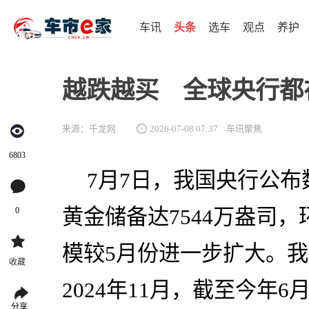
车讯
头条
选车
观点
养护
越跌越买 全球央行都
来源：千龙网
2026-07-08 07:37
车讯聚焦
6803
7月7日，我国央行公布
黄金储备达7544万盎司，
0
模较5月份进一步扩大。
收藏
2024年11月，截至今年
分享