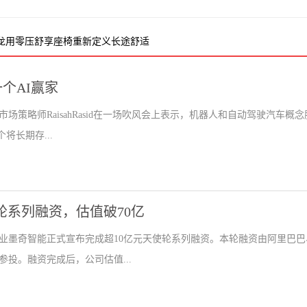
洲龙用零压舒享座椅重新定义长途舒适
个AI赢家
场策略师RaisahRasid在一场吹风会上表示，机器人和自动驾驶汽车概念
将长期存...
使轮系列融资，估值破70亿
企业墨奇智能正式宣布完成超10亿元天使轮系列融资。本轮融资由阿里巴巴
投。融资完成后，公司估值...