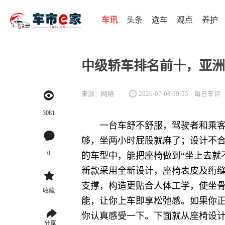
车讯
头条
选车
观点
养护
中级轿车排名前十，亚洲
来源：网络
2026-07-08 09:55
每日车评
3081
一台车舒不舒服，驾驶者和乘
够，坐两小时屁股就麻了；设计不
0
的车型中，能把座椅做到“坐上去就
新款采用全新设计，座椅表皮及绗缝
支撑，构造更贴合人体工学，使坐
收藏
能，让你上车即享松弛感。如果你
你认真感受一下。下面就从座椅设
分享