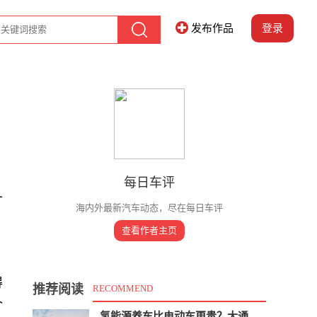
发布作品
登录
每日车评
十
海内外最新汽车动态，尽在每日车评
，
查看作者主页
得
推荐阅读
RECOMMEND
个
氢能源养车比电动车更贵？大通