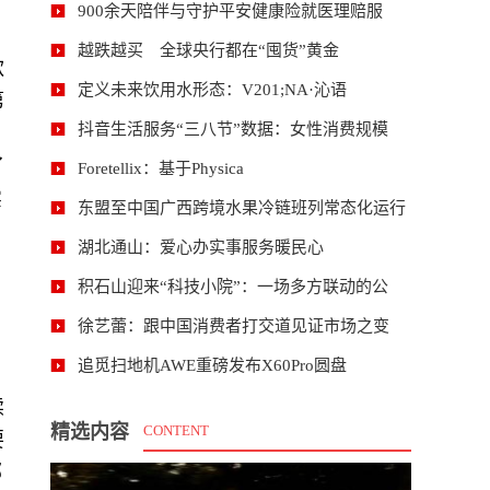
900余天陪伴与守护平安健康险就医理赔服
越跌越买 全球央行都在“囤货”黄金
款
定义未来饮用水形态：V201;NA·沁语
第
抖音生活服务“三八节”数据：女性消费规模
了
Foretellix：基于Physica
实
东盟至中国广西跨境水果冷链班列常态化运行
湖北通山：爱心办实事服务暖民心
积石山迎来“科技小院”：一场多方联动的公
徐艺蕾：跟中国消费者打交道见证市场之变
追觅扫地机AWE重磅发布X60Pro圆盘
续
精选内容
CONTENT
要
部