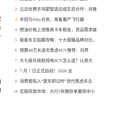
立达信携手鸿蒙智选达成生态合作：共推
2
觉
丰田与Joby合资，准备量产飞行器
3
坐
燃油价格上涨推高卡车租金，货运需求疲
4
身
极氪车主贴膜攻略：十大窗膜品牌对比，
5
预算40万长途无焦虑SUV推荐：问界
6
大七座长续航纯电SUV怎么选？认准大
7
7 月 7 日正式启动！2026 全
8
的
消费者陷入“提车即过时”迭代焦虑车企
9
用
实探存款市场：大行5年期存单重现中小
10
。