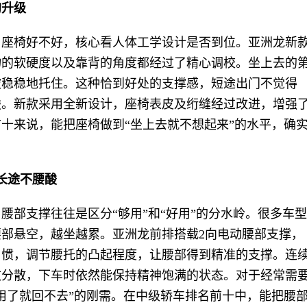
的升级
，座椅好不好，核心看人体工学设计是否到位。亚洲龙新
物的软硬度以及靠背的角度都经过了精心调校。坐上去的
被稳稳地托住。这种恰到好处的支撑感，短途出门不觉得
酸。新款采用全新设计，座椅表皮及绗缝经过改进，增强
十来说，能把座椅做到“坐上去就不想起来”的水平，确
长途不腰酸
腰部支撑往往是区分“够用”和“好用”的分水岭。很多车型
部悬空，越坐越累。亚洲龙前排搭载2向电动腰部支撑，
习惯，调节腰托的凸起程度，让腰部得到精准的支撑。连
效分散，下车时依然能保持精神饱满的状态。对于经常需
用了就回不去”的刚需。在中级轿车排名前十中，能把腰