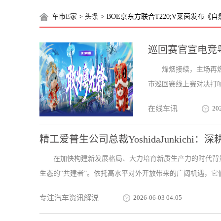
车市E家
>
头条
> BOE京东方联合T220;V莱茵发布
巡回赛官宣电竞
烽烟接续，主场再燃
市巡回赛线上赛对决打响
在线车讯
20
精工爱普生公司总裁YoshidaJunkich
在加快构建新发展格局、大力培育新质生产力的时代背
生态的“共建者”。依托高水平对外开放带来的广阔机遇，它们
专注汽车资讯解说
2026-06-03 04:05