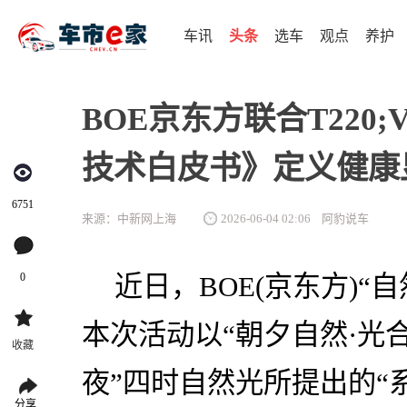
车讯
头条
选车
观点
养护
BOE京东方联合T220
技术白皮书》定义健康
6751
来源：中新网上海
2026-06-04 02:06
阿豹说车
0
近日，BOE(京东方)
本次活动以“朝夕自然·光
收藏
夜”四时自然光所提出的“
分享