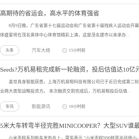
高期待的省运会，高水平的体育强省
8月9日晚，广东省第十七届运动会和广东省第十届残疾人运动会开幕
体盛宴将在茂名奥体中心体育馆精彩上演，这是茂名建市以来承办...
头条
汽车大络
15小时前
Seeds?万机易租完成新一轮融资，投后估值达10亿
盖世具身智能获悉，上海万机易租科技有限公司已于近日完成第二轮
业两大类型战略投资方。 本次融资交割完成后，万机易租投后估值...
车讯
新能源讯
18小时前
5米大车转弯半径完胜MINICOOPER？大型SUV谁最
小米澎程系列新车发布会上，雷军表示:“小米澎程N90转弯半径很小。