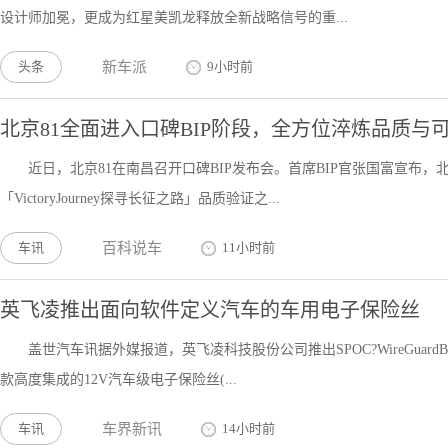
设计师加冕，更成为红星美凯龙释放全新战略信号的重...
头条
新车派
9小时前
北京81全面进入口碑BIP阶段，全方位淬炼品质与
近日，北京81在南昌召开口碑BIP发布会。首席BIP官张国富宣布，北
「VictoryJourney探寻长征之路」品质验证之...
车讯
百科说车
11小时前
英飞凌推出面向软件定义汽车的车用电子保险丝
盖世汽车讯据外媒报道，英飞凌科技股份公司推出SPOC?WireGuard
款高度集成的12V汽车级电子保险丝(...
车讯
车界新讯
14小时前