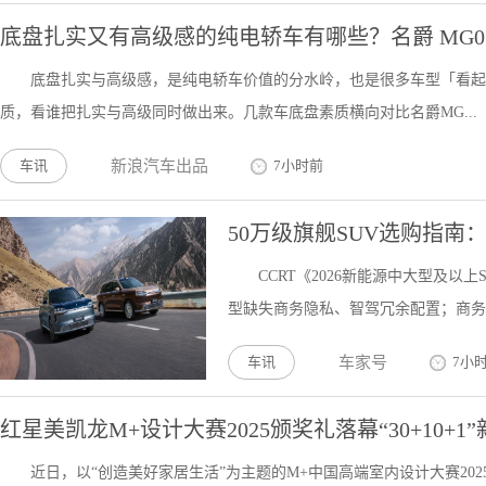
底盘扎实又有高级感的纯电轿车有哪些？名爵 MG0
底盘扎实与高级感，是纯电轿车价值的分水岭，也是很多车型「看起
质，看谁把扎实与高级同时做出来。几款车底盘素质横向对比名爵MG...
车讯
新浪汽车出品
7小时前
50万级旗舰SUV选购指南
CCRT《2026新能源中大型及
型缺失商务隐私、智驾冗余配置；商务车
车讯
车家号
7小
红星美凯龙M+设计大赛2025颁奖礼落幕“30+10+
近日，以“创造美好家居生活”为主题的M+中国高端室内设计大赛202